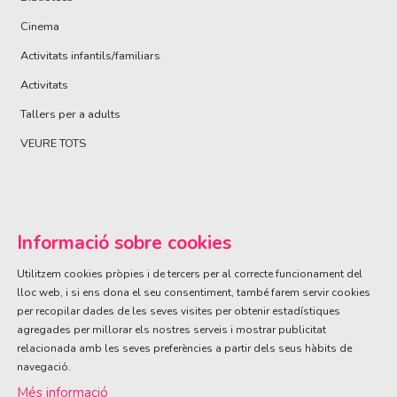
Cinema
Activitats infantils/familiars
Activitats
Tallers per a adults
VEURE TOTS
Informació sobre cookies
Utilitzem cookies pròpies i de tercers per al correcte funcionament del
lloc web, i si ens dona el seu consentiment, també farem servir cookies
per recopilar dades de les seves visites per obtenir estadístiques
ÀREA DE CULTURA
agregades per millorar els nostres serveis i mostrar publicitat
Olivareta, 38 · T. 972 83 00 05
cultura@llagostera.cat
relacionada amb les seves preferències a partir dels seus hàbits de
navegació.
Sitemap
|
Avís Legal
|
Ús de Cookies
|
Contactar
Més informació