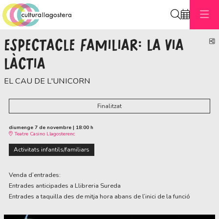
Cerca
ESPECTACLE FAMILIAR: LA VIA
C
LÀCTIA
EL CAU DE L'UNICORN
Finalitzat
diumenge 7 de novembre
|
18:00 h
Teatre Casino Llagosterenc
Activitats infantils/familiars
Venda d’entrades:
Entrades anticipades a Llibreria Sureda
Entrades a taquilla des de mitja hora abans de l’inici de la funció