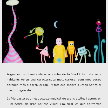
Diapositiva 1 de 1
Argos és un planeta ubicat al centre de la Via Làctia i els seus
habitants tenen una característica molt curiosa: com més coses
aprenen, més els creix el cap... A tots ells, menys a un: en Karim, el
nen protagonista.
La Via Làctia
és un espectacle musical de grans titelles i actors en
llum negra, de gran bellesa visual i musical, en què es tracten