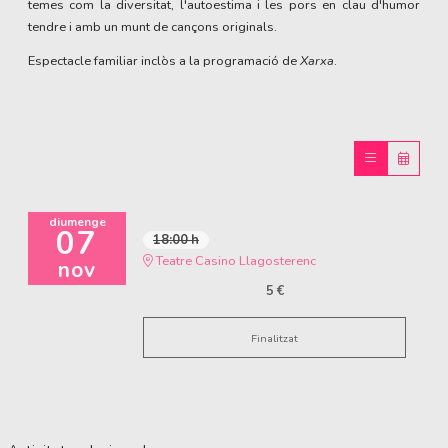
temes com la diversitat, l'autoestima i les pors en clau d'humor
tendre i amb un munt de cançons originals.
Espectacle familiar inclòs a la programació de
Xarxa
.
diumenge
07
18:00 h
Teatre Casino Llagosterenc
nov
5 €
Finalitzat