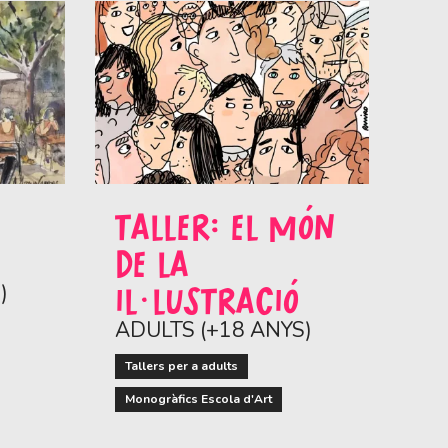
TALLER: EL MÓN
DE LA
IL·LUSTRACIÓ
)
ADULTS (+18 ANYS)
Tallers per a adults
Monogràfics Escola d'Art