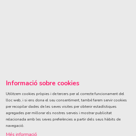
Informació sobre cookies
Utilitzem cookies pròpies i de tercers per al correcte funcionament del
lloc web, i si ens dona el seu consentiment, també farem servir cookies
per recopilar dades de les seves visites per obtenir estadístiques
ÀREA DE CULTURA
agregades per millorar els nostres serveis i mostrar publicitat
Olivareta, 38 · T. 972 83 00 05
cultura@llagostera.cat
relacionada amb les seves preferències a partir dels seus hàbits de
navegació.
Sitemap
|
Avís Legal
|
Ús de Cookies
|
Contactar
Més informació