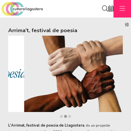
Cerca
C
Arrima’t, festival de poesia
Diapositiva 1 de 3
L'Arrimat, festival de poesia de Llagostera
, és un projecte