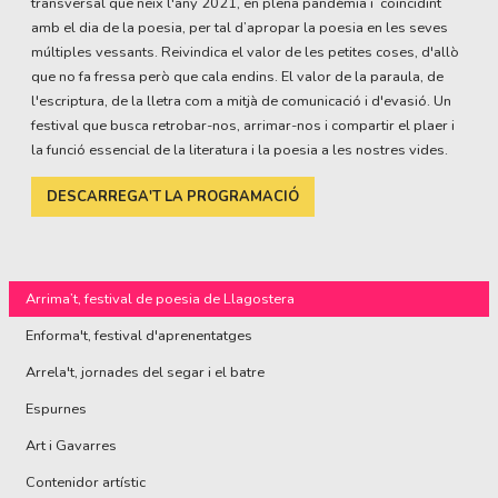
transversal que neix l'any 2021, en plena pandèmia i coincidint
amb el dia de la poesia, per tal d’apropar la poesia en les seves
múltiples vessants. Reivindica el valor de les petites coses, d'allò
que no fa fressa però que cala endins. El valor de la paraula, de
l'escriptura, de la lletra com a mitjà de comunicació i d'evasió. Un
festival que busca retrobar-nos, arrimar-nos i compartir el plaer i
la funció essencial de la literatura i la poesia a les nostres vides.
DESCARREGA'T LA PROGRAMACIÓ
Arrima’t, festival de poesia de Llagostera
Enforma't, festival d'aprenentatges
Arrela't, jornades del segar i el batre
Espurnes
Art i Gavarres
Contenidor artístic