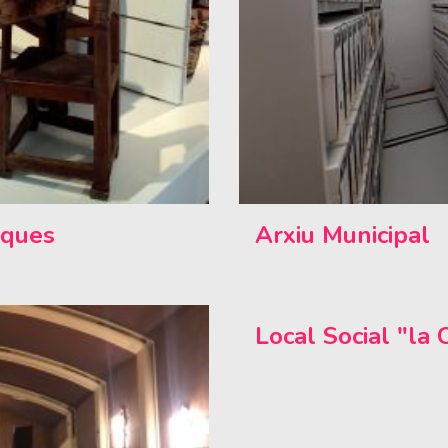
iques
Arxiu Municipal
Local Social "la 