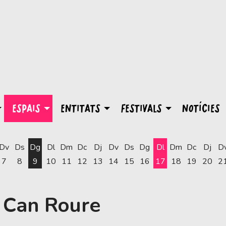
ESPAIS
ENTITATS
FESTIVALS
NOTÍCIES
Dv
Ds
Dg
Dl
Dm
Dc
Dj
Dv
Ds
Dg
Dl
Dm
Dc
Dj
D
7
8
9
10
11
12
13
14
15
16
17
18
19
20
2
Dilluns 17 d'agost
s Can Roure