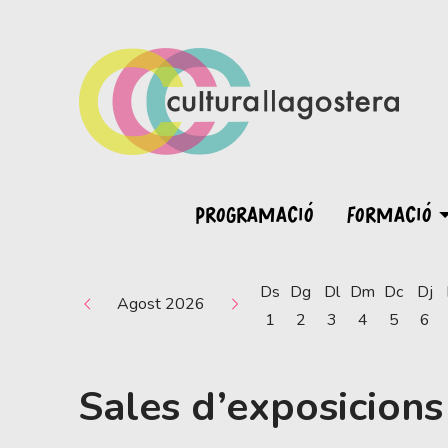
PROGRAMACIÓ
FORMACIÓ
Ds
Dg
Dl
Dm
Dc
Dj
Agost 2026
1
2
3
4
5
6
Sales d’exposicion