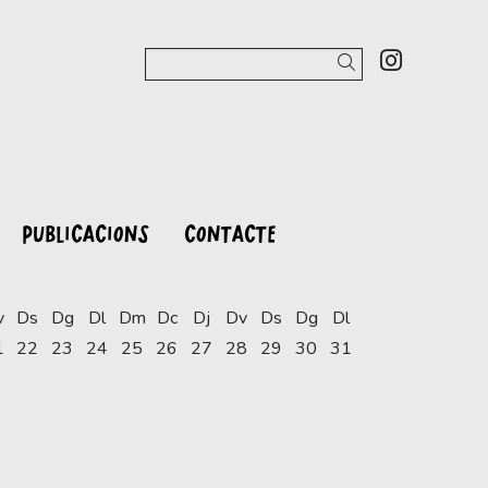
Link a 
Cercar
PUBLICACIONS
CONTACTE
v
Ds
Dg
Dl
Dm
Dc
Dj
Dv
Ds
Dg
Dl
1
22
23
24
25
26
27
28
29
30
31