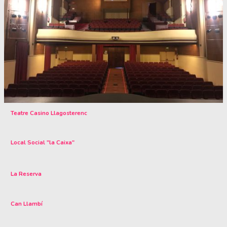
Teatre Casino Llagosterenc
Local Social "la Caixa"
La Reserva
Can Llambí