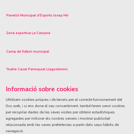
Pavelló Municipal d'Esports Josep Mir
Zona esportiva La Canyera
Camp de futbol municipal
Teatre Casal Parroquial Llagosterenc
Informació sobre cookies
Utilitzem cookies pròpies i de tercers per al correcte funcionament del
lloc web, i si ens dona el seu consentiment, també farem servir cookies
per recopilar dades de les seves visites per obtenir estadístiques
ÀREA DE CULTURA
agregades per millorar els nostres serveis i mostrar publicitat
Olivareta, 38 · T. 972 83 00 05
cultura@llagostera.cat
relacionada amb les seves preferències a partir dels seus hàbits de
navegació.
Sitemap
|
Avís Legal
|
Ús de Cookies
|
Contactar