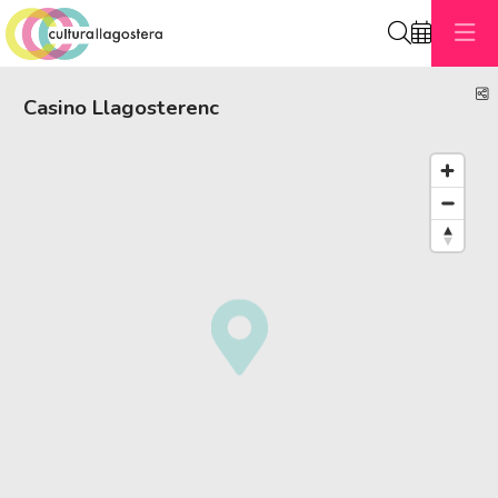
Cerca
C
Casino Llagosterenc