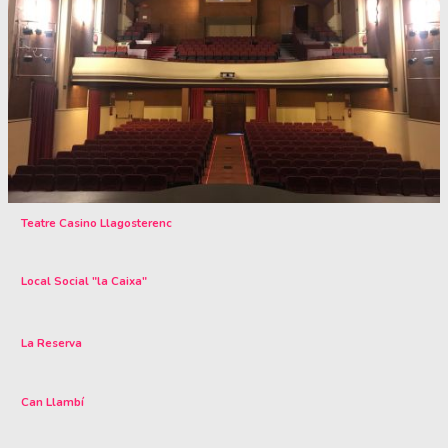
Teatre Casino Llagosterenc
Local Social "la Caixa"
La Reserva
Can Llambí