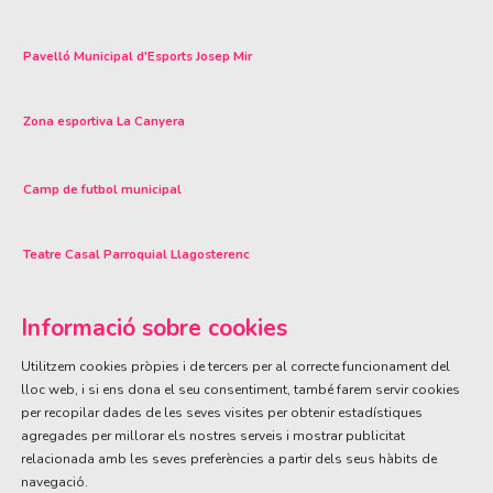
Pavelló Municipal d'Esports Josep Mir
Zona esportiva La Canyera
Camp de futbol municipal
Teatre Casal Parroquial Llagosterenc
Informació sobre cookies
Utilitzem cookies pròpies i de tercers per al correcte funcionament del
lloc web, i si ens dona el seu consentiment, també farem servir cookies
per recopilar dades de les seves visites per obtenir estadístiques
ÀREA DE CULTURA
agregades per millorar els nostres serveis i mostrar publicitat
Olivareta, 38 · T. 972 83 00 05
cultura@llagostera.cat
relacionada amb les seves preferències a partir dels seus hàbits de
navegació.
Sitemap
|
Avís Legal
|
Ús de Cookies
|
Contactar