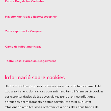
Escola Puig de les Cadiretes
Pavelló Municipal d'Esports Josep Mir
Zona esportiva La Canyera
Camp de futbol municipal
Teatre Casal Parroquial Llagosterenc
Informació sobre cookies
Utilitzem cookies pròpies i de tercers per al correcte funcionament del
lloc web, i si ens dona el seu consentiment, també farem servir cookies
per recopilar dades de les seves visites per obtenir estadístiques
ÀREA DE CULTURA
agregades per millorar els nostres serveis i mostrar publicitat
Olivareta, 38 · T. 972 83 00 05
cultura@llagostera.cat
relacionada amb les seves preferències a partir dels seus hàbits de