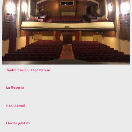
Teatre Casino Llagosterenc
La Reserva
Can Llambí
Llar de jubilats