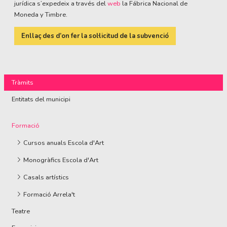
jurídica s’expedeix a través del
web
la Fábrica Nacional de
Moneda y Timbre.
Enllaç des d’on fer la sol·licitud de la subvenció
Tràmits
Entitats del municipi
Formació
Cursos anuals Escola d'Art
Monogràfics Escola d'Art
Casals artístics
Formació Arrela't
Teatre