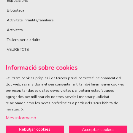
Exposicions
Biblioteca
Activitats infantils/familiars
Activitats
Tallers per a adults
VEURE TOTS
Informació sobre cookies
Utilitzem cookies pròpies i de tercers per al correcte funcionament del
lloc web, i si ens dona el seu consentiment, també farem servir cookies
per recopilar dades de les seves visites per obtenir estadístiques
ÀREA DE CULTURA
agregades per millorar els nostres serveis i mostrar publicitat
Olivareta, 38 · T. 972 83 00 05
cultura@llagostera.cat
relacionada amb les seves preferències a partir dels seus hàbits de
navegació.
Sitemap
|
Avís Legal
|
Ús de Cookies
|
Contactar
Més informació
Rebutjar cookies
Acceptar cookies