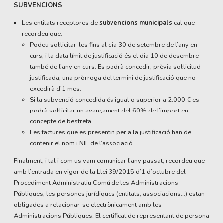
SUBVENCIONS
Les entitats receptores de
subvencions municipals
cal que
recordeu que:
Podeu sol·licitar-les fins al dia 30 de setembre de l’any en
curs, i la data límit de justificació és el dia 10 de desembre
també de l’any en curs. Es podrà concedir, prèvia sol·licitud
justificada, una pròrroga del termini de justificació que no
excedirà d’1 mes.
Si la subvenció concedida és igual o superior a 2.000 € es
podrà sol·licitar un avançament del 60% de l’import en
concepte de bestreta.
Les factures que es presentin per a la justificació han de
contenir el nom i NIF de l’associació.
Finalment, i tal i com us vam comunicar l’any passat, recordeu que
amb l’entrada en vigor de la Llei 39/2015 d’1 d’octubre del
Procediment Administratiu Comú de les Administracions
Públiques, les persones jurídiques (entitats, associacions...) estan
obligades a relacionar-se electrònicament amb les
Administracions Públiques. El certificat de representant de persona