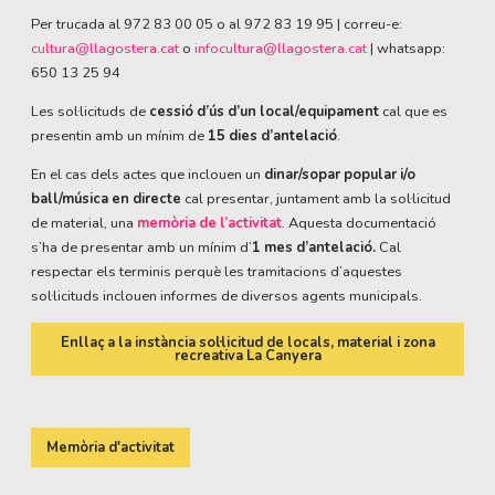
Per trucada al 972 83 00 05 o al 972 83 19 95 | correu-e:
cultura@llagostera.cat
o
infocultura@llagostera.cat
| whatsapp:
650 13 25 94
Les sol·licituds de
cessió d’ús d’un local/equipament
cal que es
presentin amb un mínim de
15 dies d’antelació
.
En el cas dels actes que inclouen un
dinar/sopar popular i/o
ball/música en directe
cal presentar, juntament amb la sol·licitud
de material, una
memòria de l’activitat
. Aquesta documentació
s’ha de presentar amb un mínim d’
1 mes d’antelació.
Cal
respectar els terminis perquè les tramitacions d’aquestes
sol·licituds inclouen informes de diversos agents municipals.
Enllaç a la instància sol·licitud de locals, material i zona
recreativa La Canyera
Memòria d'activitat