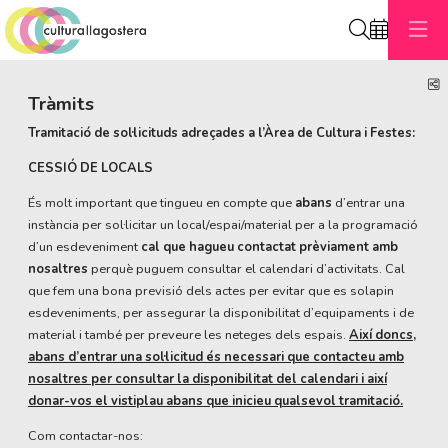
Cerca
C
Tràmits
Tramitació de sol·licituds adreçades a l’Àrea de Cultura i Festes:
CESSIÓ DE LOCALS
És molt important que tingueu en compte que
abans
d’entrar una
instància per sol·licitar un local/espai/material per a la programació
d’un esdeveniment
cal que hagueu contactat prèviament amb
nosaltres
perquè puguem consultar el calendari d’activitats. Cal
que fem una bona previsió dels actes per evitar que es solapin
esdeveniments, per assegurar la disponibilitat d’equipaments i de
material i també per preveure les neteges dels espais.
Així doncs,
abans d’entrar una sol·licitud és necessari que contacteu amb
nosaltres per consultar la disponibilitat del calendari i així
donar-vos el vistiplau abans que inicieu qualsevol tramitació.
Com contactar-nos: