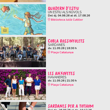
QUADERN D'ESTIU
UN ESTIU ALS NÚVOLS
Del dj. 04.06.26
al dl. 17.08.26
Biblioteca Julià Cutiller
COBLA ROSSINYOLETS
SARDANES
dv. 11.09.26
|
18:30 h
Plaça Catalunya
LES ANXOVETES
HAVANERES
dv. 11.09.26
|
21:30 h
Plaça Catalunya
SARDANES PER A TOTHOM
Del ds. 26.09.26
al ds. 19.12.26