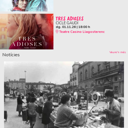
TRES ADIOSES
CICLE GAUDÍ
dg. 01.11.26
|
18:00 h
Teatre Casino Llagosterenc
Veure'n més
Notícies