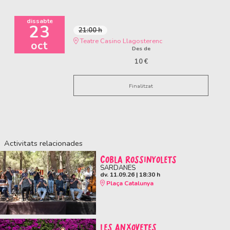
dissabte
23
21:00 h
Teatre Casino Llagosterenc
oct
Des de
10 €
Finalitzat
Activitats relacionades
COBLA ROSSINYOLETS
SARDANES
dv. 11.09.26
|
18:30 h
Plaça Catalunya
LES ANXOVETES