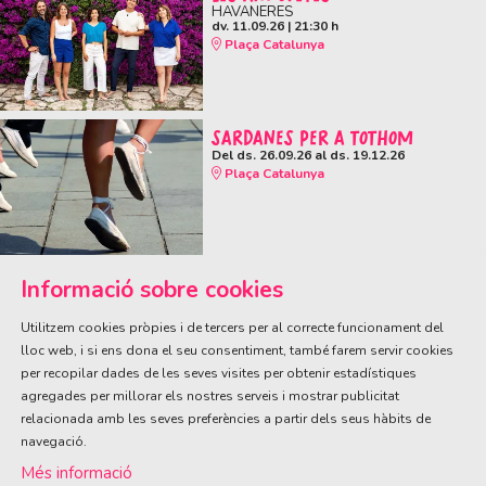
HAVANERES
dv. 11.09.26
|
21:30 h
Plaça Catalunya
SARDANES PER A TOTHOM
Del ds. 26.09.26
al ds. 19.12.26
Plaça Catalunya
Informació sobre cookies
Utilitzem cookies pròpies i de tercers per al correcte funcionament del
lloc web, i si ens dona el seu consentiment, també farem servir cookies
per recopilar dades de les seves visites per obtenir estadístiques
ÀREA DE CULTURA
agregades per millorar els nostres serveis i mostrar publicitat
Olivareta, 38 · T. 972 83 00 05
cultura@llagostera.cat
relacionada amb les seves preferències a partir dels seus hàbits de
navegació.
Sitemap
|
Avís Legal
|
Ús de Cookies
|
Contactar
Més informació