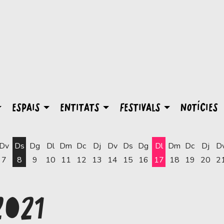
ESPAIS
ENTITATS
FESTIVALS
NOTÍCIES
Dv
Ds
Dg
Dl
Dm
Dc
Dj
Dv
Ds
Dg
Dl
Dm
Dc
Dj
D
7
8
9
10
11
12
13
14
15
16
17
18
19
20
2
Dilluns 17 d'agost
2021