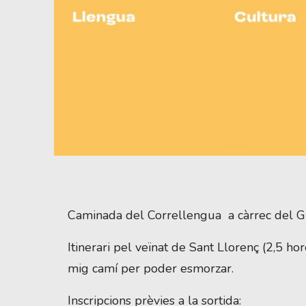
Diapositiva 1 de 1
Caminada del Correllengua a càrrec del Gr
Itinerari pel veïnat de Sant Llorenç (2,5 
mig camí per poder esmorzar.
Inscripcions prèvies a la sortida: