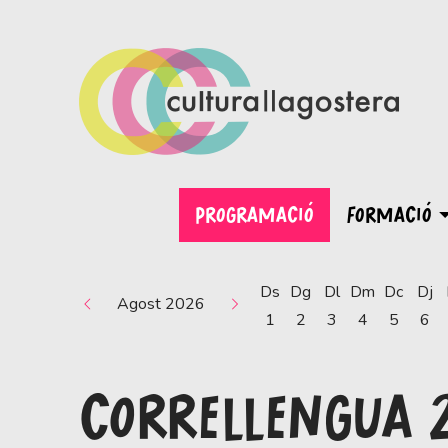
PROGRAMACIÓ
FORMACIÓ
Ds
Dg
Dl
Dm
Dc
Dj
Agost 2026
1
2
3
4
5
6
CORRELLENGUA 