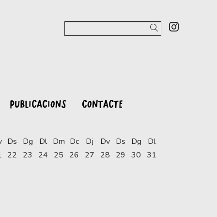
Link a 
Cercar
PUBLICACIONS
CONTACTE
v
Ds
Dg
Dl
Dm
Dc
Dj
Dv
Ds
Dg
Dl
1
22
23
24
25
26
27
28
29
30
31