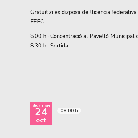
Gratuït si es disposa de llicència federativ
FEEC
8.00 h · Concentració al Pavelló Municipal 
8.30 h · Sortida
diumenge
24
08:00 h
oct