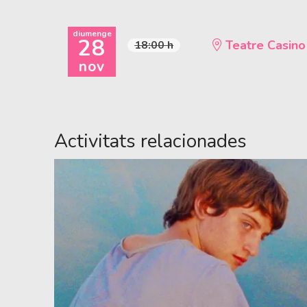
diumenge
28
Teatre Casino
18:00 h
nov
Activitats relacionades