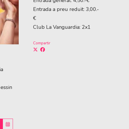
Entrada general: 4,50.-€
Entrada a preu reduït: 3,00.-
€
Club La Vanguardia: 2x1
Compartir
ia
uessin