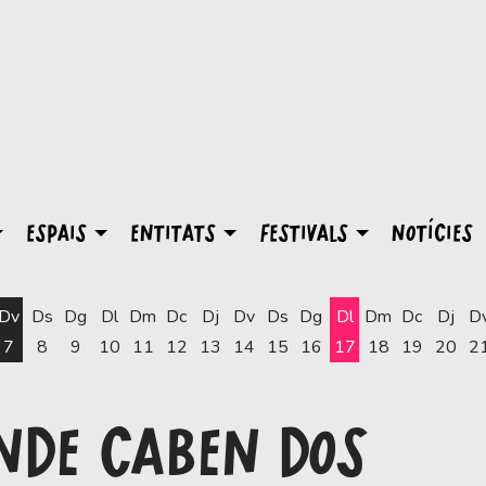
ESPAIS
ENTITATS
FESTIVALS
NOTÍCIES
Dv
Ds
Dg
Dl
Dm
Dc
Dj
Dv
Ds
Dg
Dl
Dm
Dc
Dj
D
7
8
9
10
11
12
13
14
15
16
17
18
19
20
2
Dilluns 17 d'agost
ONDE CABEN DOS