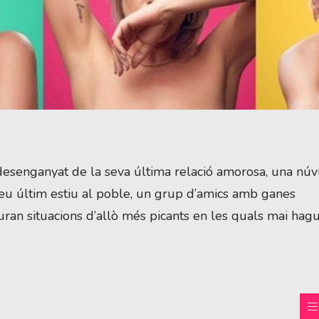
 desenganyat de la seva última relació amorosa, una núv
eu últim estiu al poble, un grup d’amics amb ganes
iuran situacions d’allò més picants en les quals mai hag