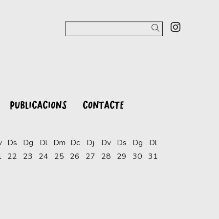
Link a 
Cercar
PUBLICACIONS
CONTACTE
v
Ds
Dg
Dl
Dm
Dc
Dj
Dv
Ds
Dg
Dl
1
22
23
24
25
26
27
28
29
30
31