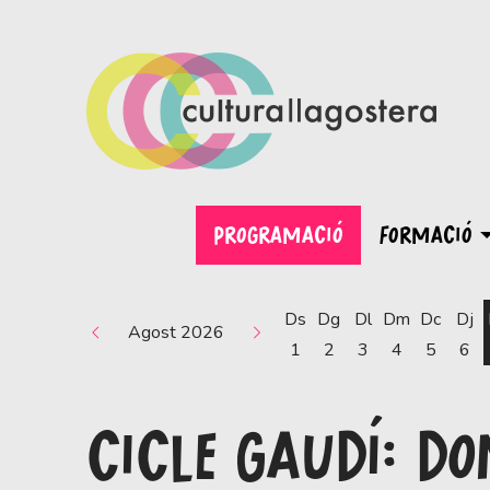
PROGRAMACIÓ
FORMACIÓ
Ds
Dg
Dl
Dm
Dc
Dj
Agost 2026
1
2
3
4
5
6
CICLE GAUDÍ: D