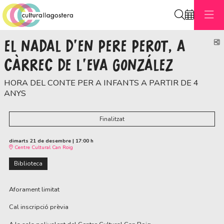
Cerca
EL NADAL D'EN PERE PEROT, A
C
CÀRREC DE L’EVA GONZÁLEZ
HORA DEL CONTE PER A INFANTS A PARTIR DE 4
ANYS
Finalitzat
dimarts 21 de desembre
|
17:00 h
Centre Cultural Can Roig
Biblioteca
Aforament limitat
Cal inscripció prèvia