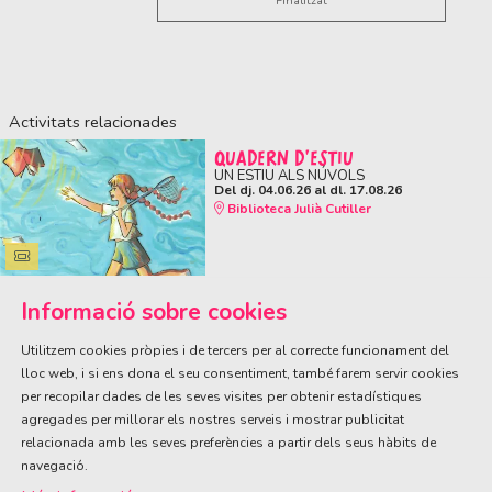
Finalitzat
Activitats relacionades
QUADERN D'ESTIU
UN ESTIU ALS NÚVOLS
Del dj. 04.06.26
al dl. 17.08.26
Biblioteca Julià Cutiller
Informació sobre cookies
Utilitzem cookies pròpies i de tercers per al correcte funcionament del
lloc web, i si ens dona el seu consentiment, també farem servir cookies
per recopilar dades de les seves visites per obtenir estadístiques
ÀREA DE CULTURA
agregades per millorar els nostres serveis i mostrar publicitat
Olivareta, 38 · T. 972 83 00 05
cultura@llagostera.cat
relacionada amb les seves preferències a partir dels seus hàbits de
navegació.
Sitemap
|
Avís Legal
|
Ús de Cookies
|
Contactar