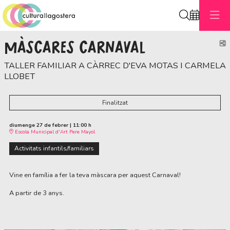
Cerca
MÀSCARES CARNAVAL
C
TALLER FAMILIAR A CÀRREC D'EVA MOTAS I CARMELA
LLOBET
Finalitzat
diumenge 27 de febrer
|
11:00 h
Escola Municipal d'Art Pere Mayol
Activitats infantils/familiars
Vine en família a fer la teva màscara per aquest Carnaval!
A partir de 3 anys.