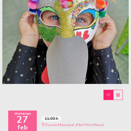
Diapositiva 1 de 1
diumenge
27
11:00 h
Escola Municipal d'Art Pere Mayol
feb