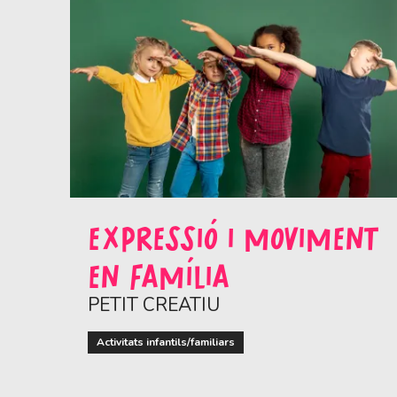
EXPRESSIÓ I MOVIMENT
EN FAMÍLIA
PETIT CREATIU
Activitats infantils/familiars