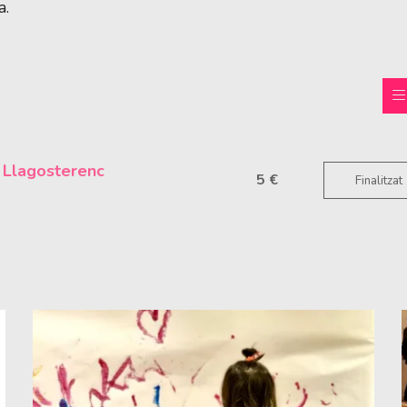
a.
 Llagosterenc
5 €
Finalitzat