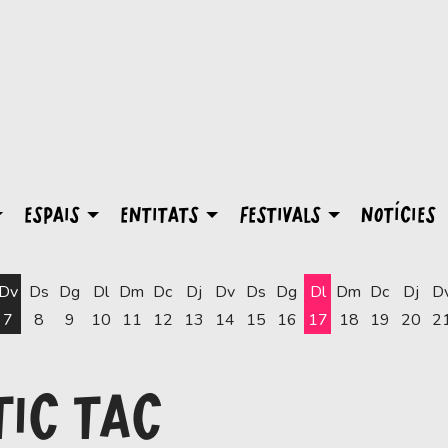
ESPAIS
ENTITATS
FESTIVALS
NOTÍCIES
Dv
Ds
Dg
Dl
Dm
Dc
Dj
Dv
Ds
Dg
Dl
Dm
Dc
Dj
D
7
8
9
10
11
12
13
14
15
16
17
18
19
20
2
Dilluns 17 d'agost
TIC TAC