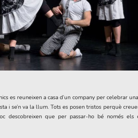
mics es reuneixen a casa d’un company per celebrar una
ta i se’n va la llum. Tots es posen tristos perquè creu
poc descobreixen que per passar-ho bé només els c