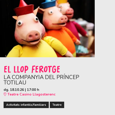
EL LLOP FEROTGE
LA COMPANYIA DEL PRÍNCEP
TOTILAU
dg. 18.10.26
|
17:00 h
Teatre Casino Llagosterenc
Activitats infantils/familiars
Teatre