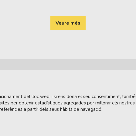
Veure més
funcionament del lloc web, i si ens dona el seu consentiment, també
sites per obtenir estadístiques agregades per millorar els nostres
referències a partir dels seus hàbits de navegació.
tera.cat