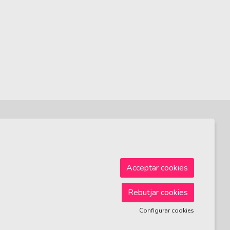
Sitemap
|
Avís Legal
|
Ús de Cookies
|
Contactar
Acceptar cookies
Rebutjar cookies
Configurar cookies