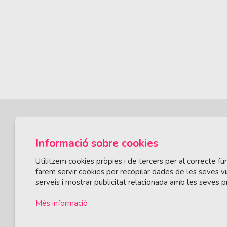
Informació sobre cookies
Utilitzem cookies pròpies i de tercers per al correcte 
farem servir cookies per recopilar dades de les seves vi
serveis i mostrar publicitat relacionada amb les seves p
ÀREA DE CULTURA
Olivareta, 38 · T. 972 83 00 05
cultura@llagos
Més informació