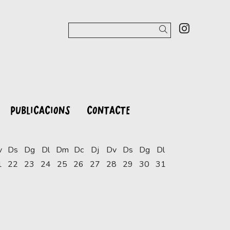
Link a 
Cercar
PUBLICACIONS
CONTACTE
v
Ds
Dg
Dl
Dm
Dc
Dj
Dv
Ds
Dg
Dl
1
22
23
24
25
26
27
28
29
30
31