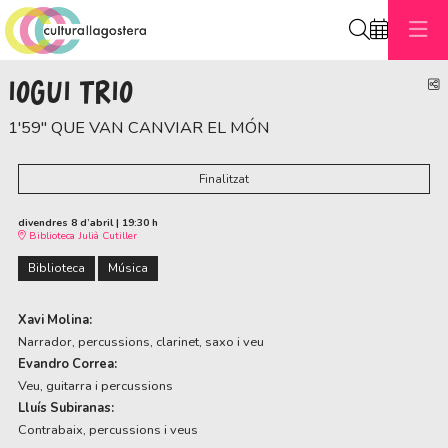
Cerca
IOGUI TRIO
C
1'59'' QUE VAN CANVIAR EL MÓN
Finalitzat
divendres 8 d’abril
|
19:30 h
Biblioteca Julià Cutiller
Biblioteca
Música
Xavi Molina:
Narrador, percussions, clarinet, saxo i veu
Evandro Correa:
Veu, guitarra i percussions
Lluís Subiranas:
Contrabaix, percussions i veus