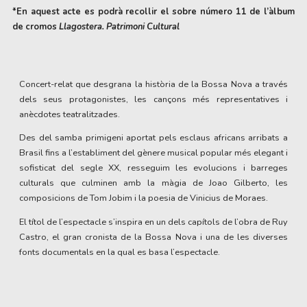
*En aquest acte es podrà recollir el sobre número 11 de l’àlbum
de cromos
Llagostera. Patrimoni Cultural
Concert-relat que desgrana la història de la Bossa Nova a través
dels seus protagonistes, les cançons més representatives i
anècdotes teatralitzades.
Des del samba primigeni aportat pels esclaus africans arribats a
Brasil fins a l’establiment del gènere musical popular més elegant i
sofisticat del segle XX, resseguim les evolucions i barreges
culturals que culminen amb la màgia de Joao Gilberto, les
composicions de Tom Jobim i la poesia de Vinicius de Moraes.
El títol de l’espectacle s’inspira en un dels capítols de l’obra de Ruy
Castro, el gran cronista de la Bossa Nova i una de les diverses
fonts documentals en la qual es basa l’espectacle.