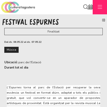
Cerca
FESTIVAL ESPURNES
C
Finalitzat
Del dv. 06.05.22
al ds. 07.05.22
Música
Ubicació:
parc de l'Estació
Durant tot el dia
L'Espurnes
torna al parc de l’Estació per recuperar la seva
essència: un festival en format diürn, adaptat a tots els públics i
gratuït, que vol convertir-se en un aparador de propostes
artístiques de proximitat. Està organitzat per la revista musical
La