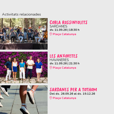
Activitats relacionades
COBLA ROSSINYOLETS
SARDANES
dv. 11.09.26
|
18:30 h
Plaça Catalunya
LES ANXOVETES
HAVANERES
dv. 11.09.26
|
21:30 h
Plaça Catalunya
SARDANES PER A TOTHOM
Del ds. 26.09.26
al ds. 19.12.26
Plaça Catalunya