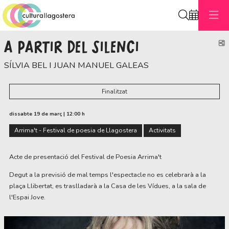
Cerca
A PARTIR DEL SILENCI
C
SÍLVIA BEL I JUAN MANUEL GALEAS
Finalitzat
dissabte 19 de març
|
12:00 h
Arrima't - Festival de poesia de Llagostera
Activitats
Acte de presentació del Festival de Poesia Arrima't
Degut a la previsió de mal temps l'espectacle no es celebrarà a la
plaça Llibertat, es traslladarà a la Casa de les Vídues, a la sala de
l'Espai Jove.