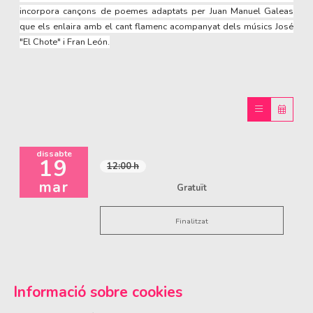
incorpora cançons de poemes adaptats per Juan Manuel Galeas
que els enlaira amb el cant flamenc acompanyat dels músics José
"El Chote" i Fran León.
dissabte
19
12:00 h
mar
Gratuït
Finalitzat
Informació sobre cookies