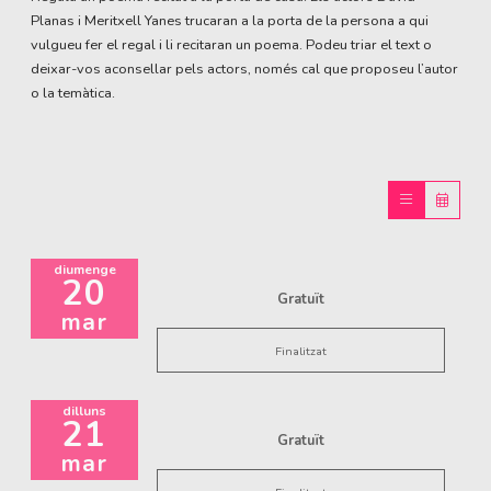
Planas i Meritxell Yanes trucaran a la porta de la persona a qui
vulgueu fer el regal i li recitaran un poema. Podeu triar el text o
deixar-vos aconsellar pels actors, només cal que proposeu l’autor
o la temàtica.
diumenge
20
Gratuït
mar
Finalitzat
dilluns
21
Gratuït
mar