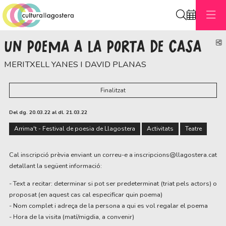
Cerca
UN POEMA A LA PORTA DE CASA
C
MERITXELL YANES I DAVID PLANAS
Finalitzat
Del dg. 20.03.22
al dl. 21.03.22
Arrima't - Festival de poesia de Llagostera
Activitats
Teatre
Cal inscripció prèvia enviant un correu-e a inscripcions@llagostera.cat
detallant la següent informació:
- Text a recitar: determinar si pot ser predeterminat (triat pels actors) o
proposat (en aquest cas cal especificar quin poema)
- Nom complet i adreça de la persona a qui es vol regalar el poema
- Hora de la visita (matí/migdia, a convenir)