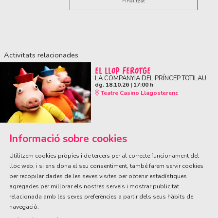
Finalitzat
Activitats relacionades
EL LLOP FEROTGE
LA COMPANYIA DEL PRÍNCEP TOTILAU
dg. 18.10.26
|
17:00 h
Teatre Casino Llagosterenc
Informació sobre cookies
Utilitzem cookies pròpies i de tercers per al correcte funcionament del
lloc web, i si ens dona el seu consentiment, també farem servir cookies
per recopilar dades de les seves visites per obtenir estadístiques
ÀREA DE CULTURA
agregades per millorar els nostres serveis i mostrar publicitat
Olivareta, 38 · T. 972 83 00 05
cultura@llagostera.cat
relacionada amb les seves preferències a partir dels seus hàbits de
navegació.
Sitemap
|
Avís Legal
|
Ús de Cookies
|
Contactar