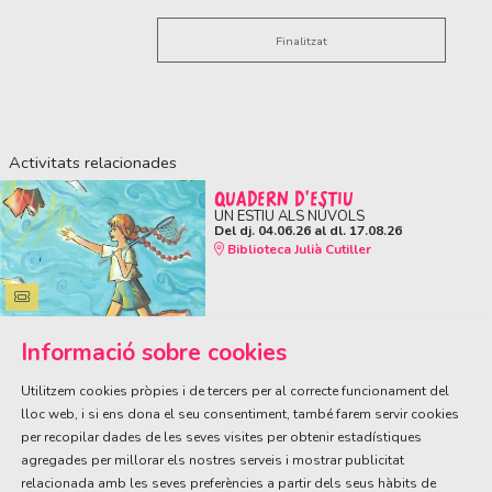
Finalitzat
Activitats relacionades
QUADERN D'ESTIU
UN ESTIU ALS NÚVOLS
Del dj. 04.06.26
al dl. 17.08.26
Biblioteca Julià Cutiller
Informació sobre cookies
Utilitzem cookies pròpies i de tercers per al correcte funcionament del
lloc web, i si ens dona el seu consentiment, també farem servir cookies
per recopilar dades de les seves visites per obtenir estadístiques
ÀREA DE CULTURA
agregades per millorar els nostres serveis i mostrar publicitat
Olivareta, 38 · T. 972 83 00 05
cultura@llagostera.cat
relacionada amb les seves preferències a partir dels seus hàbits de