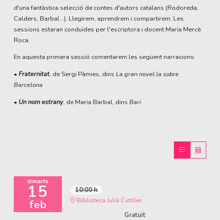
d'una fantàstica selecció de contes d'autors catalans (Rodoreda,
Calders, Barbal...). Llegirem, aprendrem i compartirem. Les
sessions estaran conduïdes per l'escriptora i docent Maria Mercè
Roca.
En aquesta primera sessió comentarem les següent narracions:
•
Fraternitat
, de Sergi Pàmies, dins
La gran novel.la sobre
Barcelona
•
Un nom estrany
, de Maria Barbal, dins
Bari
dimarts
15
10:00 h
Biblioteca Julià Cutiller
feb
Gratuït