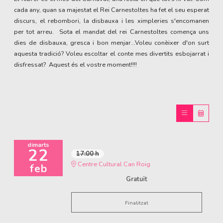
cada any, quan sa majestat el Rei Carnestoltes ha fet el seu esperat
discurs, el rebombori, la disbauxa i les ximpleries s'encomanen
per tot arreu. Sota el mandat del rei Carnestoltes comença uns
dies de disbauxa, gresca i bon menjar...Voleu conèixer d'on surt
aquesta tradició? Voleu escoltar el conte mes divertits esbojarrat i
disfressat? Aquest és el vostre moment!!!!
dimarts
22
17:00 h
Centre Cultural Can Roig
feb
Gratuït
Finalitzat