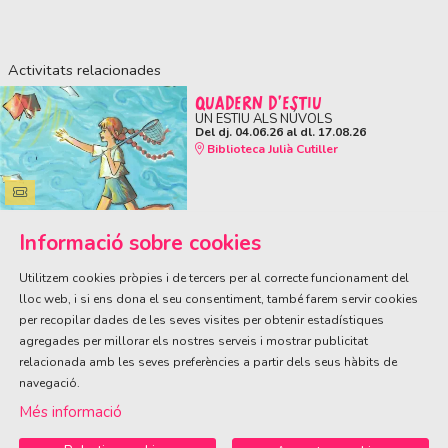
Activitats relacionades
QUADERN D'ESTIU
UN ESTIU ALS NÚVOLS
Del dj. 04.06.26
al dl. 17.08.26
Biblioteca Julià Cutiller
Informació sobre cookies
Utilitzem cookies pròpies i de tercers per al correcte funcionament del
lloc web, i si ens dona el seu consentiment, també farem servir cookies
per recopilar dades de les seves visites per obtenir estadístiques
ÀREA DE CULTURA
agregades per millorar els nostres serveis i mostrar publicitat
Olivareta, 38 · T. 972 83 00 05
cultura@llagostera.cat
relacionada amb les seves preferències a partir dels seus hàbits de
navegació.
Sitemap
|
Avís Legal
|
Ús de Cookies
|
Contactar
Més informació