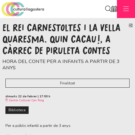
Cerca
EL REI CARNESTOLTES I LA VELLA
C
QUARESMA. QUIN CACAU!, A
CÀRREC DE PIRULETA CONTES
HORA DEL CONTE PER A INFANTS A PARTIR DE 3
ANYS
Finalitzat
dimarts 22 de febrer
|
17:00 h
Centre Cultural Can Roig
Biblioteca
Per a públic infantil a partir de 3 anys