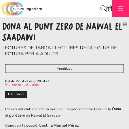
Cerca
DONA AL PUNT ZERO DE NAWAL EL
C
SAADAWI
LECTURES DE TARDA I LECTURES DE NIT: CLUB DE
LECTURA PER A ADULTS
Finalitzat
Del dc. 27.04.22
al dj. 28.04.22
Biblioteca Julià Cutiller
Biblioteca
Reunió del club de lectura per a adults per comentar la novel·la
Dona
al punt zero
de
Nawal El Saadawi
Condueix la sessió:
Cristina Montiel Pérez