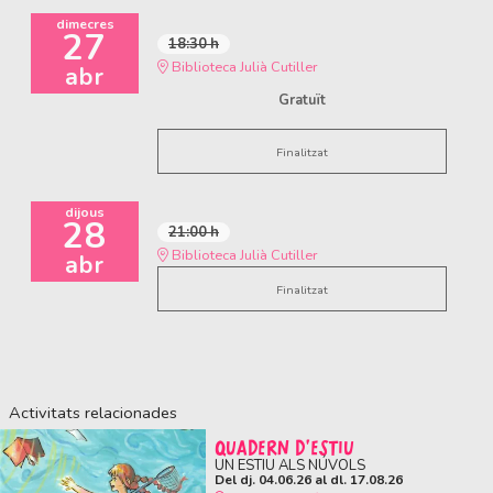
dimecres
27
18:30 h
Biblioteca Julià Cutiller
abr
Gratuït
Finalitzat
dijous
28
21:00 h
Biblioteca Julià Cutiller
abr
Finalitzat
Activitats relacionades
QUADERN D'ESTIU
UN ESTIU ALS NÚVOLS
Del dj. 04.06.26
al dl. 17.08.26