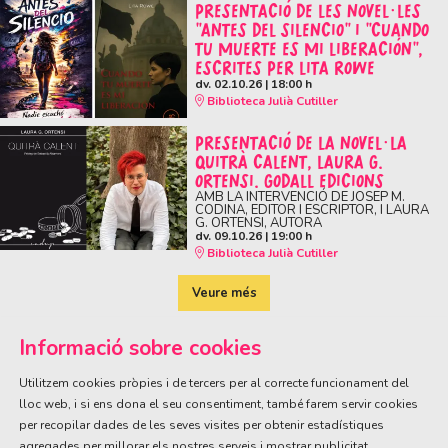
PRESENTACIÓ DE LES NOVEL·LES
"ANTES DEL SILENCIO" I "CUANDO
TU MUERTE ES MI LIBERACIÓN",
ESCRITES PER LITA ROWE
dv. 02.10.26
|
18:00 h
Biblioteca Julià Cutiller
PRESENTACIÓ DE LA NOVEL·LA
QUITRÀ CALENT, LAURA G.
ORTENSI. GODALL EDICIONS
AMB LA INTERVENCIÓ DE JOSEP M.
CODINA, EDITOR I ESCRIPTOR, I LAURA
G. ORTENSI, AUTORA
dv. 09.10.26
|
19:00 h
Biblioteca Julià Cutiller
Veure més
Informació sobre cookies
Utilitzem cookies pròpies i de tercers per al correcte funcionament del
lloc web, i si ens dona el seu consentiment, també farem servir cookies
per recopilar dades de les seves visites per obtenir estadístiques
ÀREA DE CULTURA
agregades per millorar els nostres serveis i mostrar publicitat