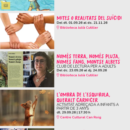
MITES O REALITATS DEL SUÏCIDI
Del dt. 01.09.26
al ds. 21.11.26
Biblioteca Julià Cutiller
NOMÉS TERRA, NOMÉS PLUJA,
NOMÉS FANG, MONTSE ALBETS
CLUB DE LECTURA PER A ADULTS
Del dc. 23.09.26
al dj. 24.09.26
Biblioteca Julià Cutiller
L'OMBRA DE L'ESQUIROLA,
QUERALT CARNICER
ACTIVITAT ADREÇADA A INFANTS A
PARTIR DE 3 ANYS
dt. 29.09.26
|
17:30 h
Centre Cultural Can Roig