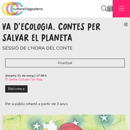
Cerca
VA D'ECOLOGIA. CONTES PER
C
SALVAR EL PLANETA
SESSIÓ DE L'HORA DEL CONTE
Finalitzat
dimarts 31 de maig
|
17:00 h
Centre Cultural Can Roig
Biblioteca
Per a públic infantil a partir de 3 anys