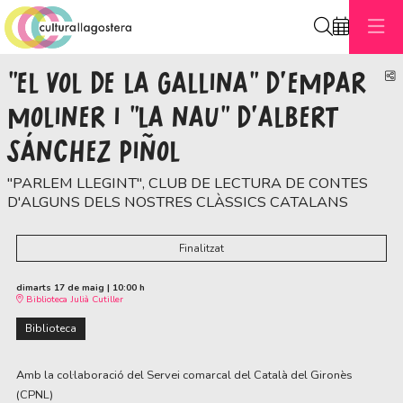
Cerca
"EL VOL DE LA GALLINA" D'EMPAR
C
MOLINER I "LA NAU" D'ALBERT
SÁNCHEZ PIÑOL
"PARLEM LLEGINT", CLUB DE LECTURA DE CONTES
D'ALGUNS DELS NOSTRES CLÀSSICS CATALANS
Finalitzat
dimarts 17 de maig
|
10:00 h
Biblioteca Julià Cutiller
Biblioteca
Amb la col·laboració del Servei comarcal del Català del Gironès
(CPNL)