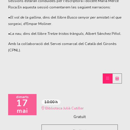
sessions estaran conduïdes per l'escriptora i docent Maria Mercè
Roca.En aquesta sessió comentarem les següent narracions:
•
El vol de la gallina
, dins del llibre
Busco senyor per amistat i el que
sorgeixi
,
d'Empar Moliner.
•
La nau
, dins del llibre
Tretze tristos trànguls
, Albert Sánchez Piñol.
Amb la col·laboració del Servei comarcal del Català del Gironès
(CPNL).
dimarts
17
10:00 h
Biblioteca Julià Cutiller
mai
Gratuït