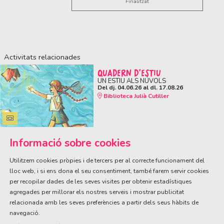
Finalitzat
Activitats relacionades
QUADERN D'ESTIU
UN ESTIU ALS NÚVOLS
Del dj. 04.06.26
al dl. 17.08.26
Biblioteca Julià Cutiller
Informació sobre cookies
Utilitzem cookies pròpies i de tercers per al correcte funcionament del
lloc web, i si ens dona el seu consentiment, també farem servir cookies
per recopilar dades de les seves visites per obtenir estadístiques
ÀREA DE CULTURA
agregades per millorar els nostres serveis i mostrar publicitat
Olivareta, 38 · T. 972 83 00 05
cultura@llagostera.cat
relacionada amb les seves preferències a partir dels seus hàbits de
navegació.
Sitemap
|
Avís Legal
|
Ús de Cookies
|
Contactar