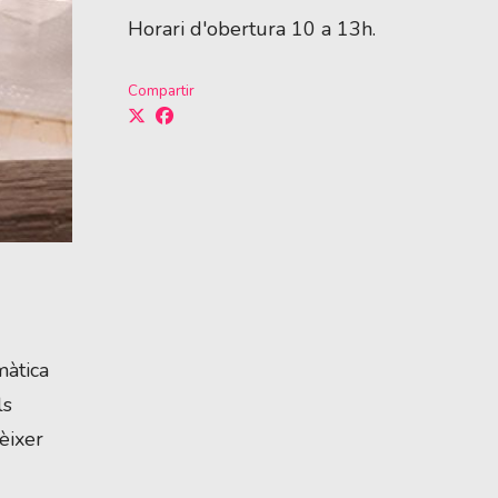
Horari d'obertura 10 a 13h.
Compartir
màtica
ls
èixer