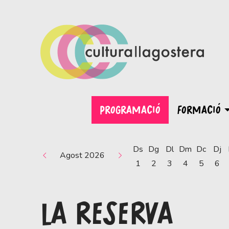
PROGRAMACIÓ
FORMACIÓ
Ds
Dg
Dl
Dm
Dc
Dj
Agost 2026
1
2
3
4
5
6
LA RESERVA