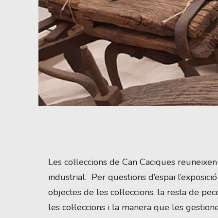
Diapositiva 1 de 2: La Reserva_detall | © Can Caciqu
Les col·leccions de Can Caciques reuneixen
industrial. Per qüestions d’espai l’exposi
objectes de les col·leccions, la resta de p
les col·leccions i la manera que les gestio