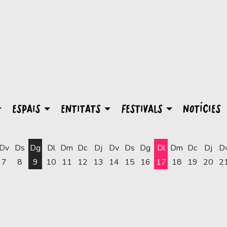
ESPAIS
ENTITATS
FESTIVALS
NOTÍCIES
Dv
Ds
Dg
Dl
Dm
Dc
Dj
Dv
Ds
Dg
Dl
Dm
Dc
Dj
D
7
8
9
10
11
12
13
14
15
16
17
18
19
20
2
Dilluns 17 d'agost