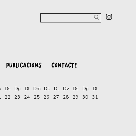
Link a 
Cercar
PUBLICACIONS
CONTACTE
v
Ds
Dg
Dl
Dm
Dc
Dj
Dv
Ds
Dg
Dl
1
22
23
24
25
26
27
28
29
30
31