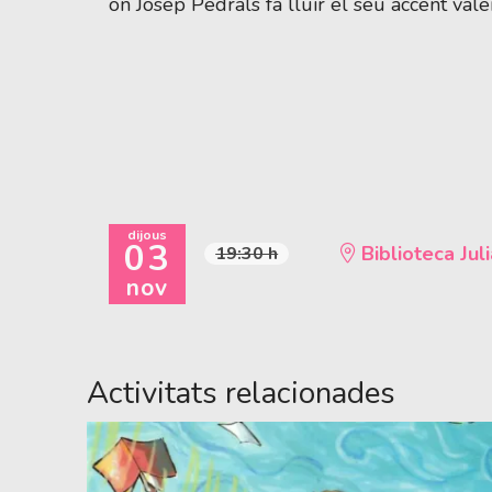
on Josep Pedrals fa lluir el seu accent valen
dijous
03
Biblioteca Juli
19:30 h
nov
Activitats relacionades