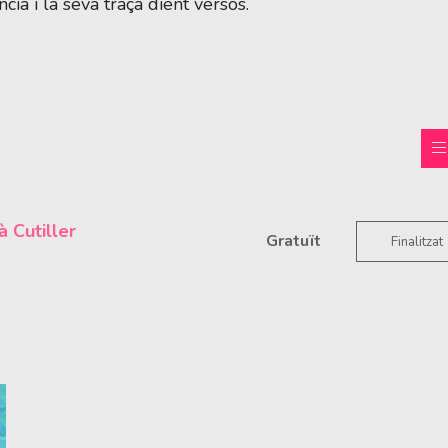
cià i la seva traça dient versos.
à Cutiller
Gratuït
Finalitzat