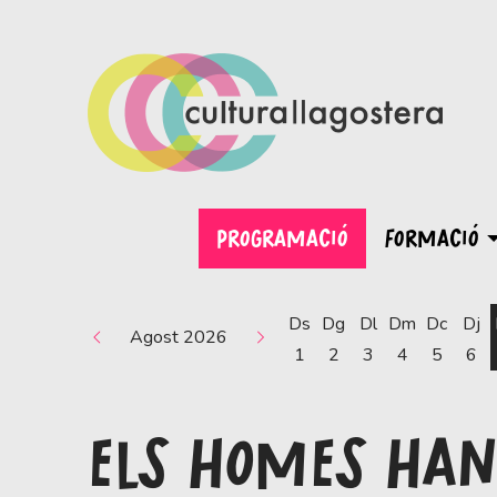
PROGRAMACIÓ
FORMACIÓ
Ds
Dg
Dl
Dm
Dc
Dj
Agost 2026
1
2
3
4
5
6
ELS HOMES HAN