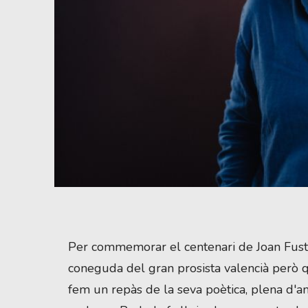
Diapositiva 1 de 1
Per commemorar el centenari de Joan Fuster
coneguda del gran prosista valencià però q
fem un repàs de la seva poètica, plena d'amor