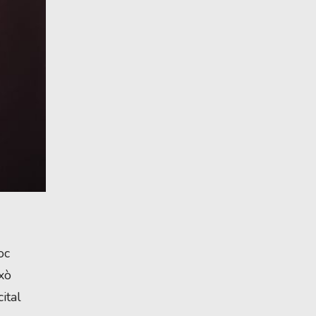
c 
ò 
tal 