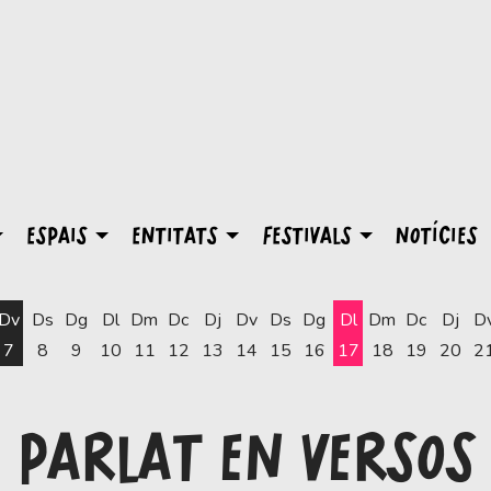
ESPAIS
ENTITATS
FESTIVALS
NOTÍCIES
Dv
Ds
Dg
Dl
Dm
Dc
Dj
Dv
Ds
Dg
Dl
Dm
Dc
Dj
D
7
8
9
10
11
12
13
14
15
16
17
18
19
20
2
Dilluns 17 d'agost
 PARLAT EN VERSOS