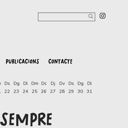
Link a 
Cercar
PUBLICACIONS
CONTACTE
v
Ds
Dg
Dl
Dm
Dc
Dj
Dv
Ds
Dg
Dl
1
22
23
24
25
26
27
28
29
30
31
 SEMPRE