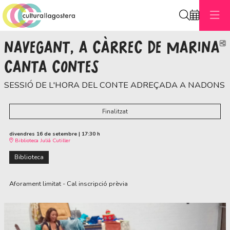
Cerca
NAVEGANT, A CÀRREC DE MARINA
C
CANTA CONTES
SESSIÓ DE L'HORA DEL CONTE ADREÇADA A NADONS
Finalitzat
divendres 16 de setembre
|
17:30 h
Biblioteca Julià Cutiller
Biblioteca
Aforament limitat - Cal inscripció prèvia