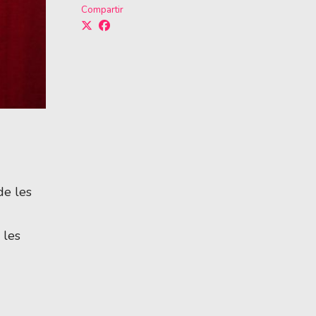
Compartir
e les 
les 