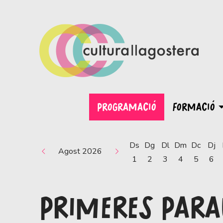
PROGRAMACIÓ
FORMACIÓ
Ds
Dg
Dl
Dm
Dc
Dj
Agost 2026
1
2
3
4
5
6
PRIMERES PARAU