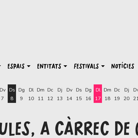
ESPAIS
ENTITATS
FESTIVALS
NOTÍCIES
Dv
Ds
Dg
Dl
Dm
Dc
Dj
Dv
Ds
Dg
Dl
Dm
Dc
Dj
D
7
8
9
10
11
12
13
14
15
16
17
18
19
20
2
Dilluns 17 d'agost
LES, A CÀRREC DE 