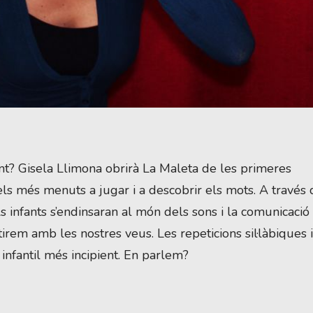
nt? Gisela Llimona obrirà La Maleta de les primeres 
ls més menuts a jugar i a descobrir els mots. A través d
ls infants s’endinsaran al món dels sons i la comunicació 
irem amb les nostres veus. Les repeticions sil·làbiques i 
infantil més incipient. En parlem?