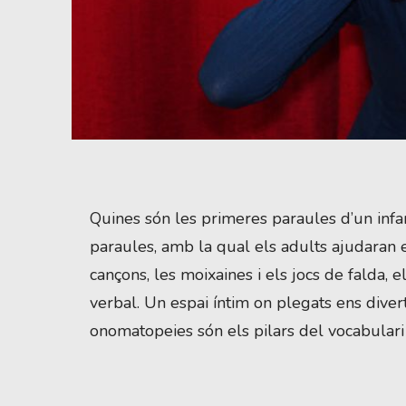
Diapositiva 1 de 1
Quines són les primeres paraules d’un infa
paraules, amb la qual els adults ajudaran e
cançons, les moixaines i els jocs de falda, e
verbal. Un espai íntim on plegats ens divert
onomatopeies són els pilars del vocabulari 