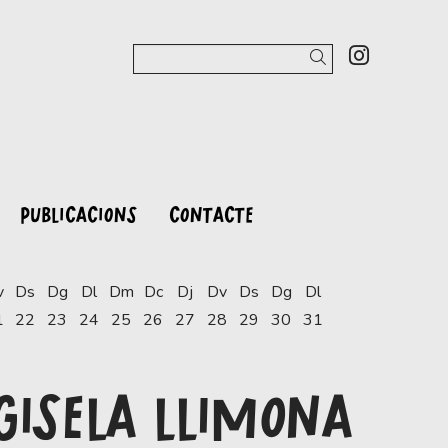
Link a 
Cercar
PUBLICACIONS
CONTACTE
v
Ds
Dg
Dl
Dm
Dc
Dj
Dv
Ds
Dg
Dl
1
22
23
24
25
26
27
28
29
30
31
GISELA LLIMONA