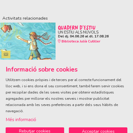
Activitats relacionades
QUADERN D'ESTIU
UN ESTIU ALS NÚVOLS
Del dj. 04.06.26
al dl. 17.08.26
Biblioteca Julià Cutiller
Informació sobre cookies
Utilitzem cookies pròpies i de tercers per al correcte funcionament del
lloc web, i si ens dona el seu consentiment, també farem servir cookies
per recopilar dades de les seves visites per obtenir estadístiques
ÀREA DE CULTURA
agregades per millorar els nostres serveis i mostrar publicitat
Olivareta, 38 · T. 972 83 00 05
cultura@llagostera.cat
relacionada amb les seves preferències a partir dels seus hàbits de
navegació.
Sitemap
|
Avís Legal
|
Ús de Cookies
|
Contactar
Més informació
Rebutjar cookies
Acceptar cookies