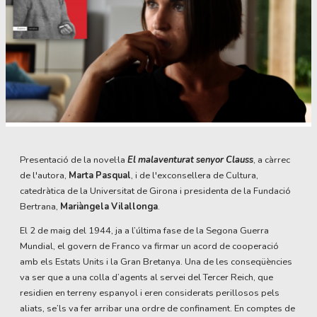
Diapositiva 1 de 1
Presentació de la novel·la
El malaventurat senyor Clauss
, a càrrec
de l'autora,
Marta Pasqual
, i de l'exconsellera de Cultura,
catedràtica de la Universitat de Girona i presidenta de la Fundació
Bertrana,
Mariàngela Vilallonga
.
El 2 de maig del 1944, ja a l’última fase de la Segona Guerra
Mundial, el govern de Franco va firmar un acord de cooperació
amb els Estats Units i la Gran Bretanya. Una de les conseqüències
va ser que a una colla d’agents al servei del Tercer Reich, que
residien en terreny espanyol i eren considerats perillosos pels
aliats, se’ls va fer arribar una ordre de confinament. En comptes de