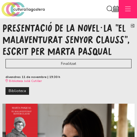
Cerca
PRESENTACIÓ DE LA NOVEL·LA "EL
C
MALAVENTURAT SENYOR CLAUSS",
ESCRIT PER MARTA PASQUAL
Finalitzat
divendres 11 de novembre
|
19:30 h
Biblioteca Julià Cutiller
Biblioteca