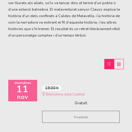
ser lliurats als aliats, se’ls va tancar dins el terme d’un poble o
d’una estació balneària. El malaventurat senyor Clauss explica la
història d’un dels confinats a Caldes de Malavella, i la història de
com la narradora va estirant el fil d’aquesta història, i les altres
històries que s’hi trenen. El resultat és un retrat literàriament nítid
d’un personatge complex i d’un temps tèrbol.
divendres
11
19:30 h
Biblioteca Julià Cutiller
nov
Gratuït
Finalitzat