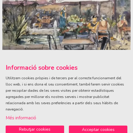
Diapositiva 1 de 1
Informació sobre cookies
Utilitzem cookies pròpies i de tercers per al correcte funcionament del
lloc web, i si ens dona el seu consentiment, també farem servir cookies
per recopilar dades de les seves visites per obtenir estadístiques
ÀREA DE CULTURA
agregades per millorar els nostres serveis i mostrar publicitat
Olivareta, 38 · T. 972 83 00 05
cultura@llagostera.cat
relacionada amb les seves preferències a partir dels seus hàbits de
navegació.
Sitemap
|
Avís Legal
|
Ús de Cookies
|
Contactar
Més informació
Rebutjar cookies
Acceptar cookies