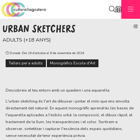
Cerca
URBAN SKETCHERS
C
ADULTS (+18 ANYS)
Durada:
Del 16 d’octubre al 6 de novembre de 2026
Tallers per a adults
Monogràfics Escola d'Art
Descobreix el teu entorn amb un quadern i una aquarel·la
L'urban sketching és l'art de dibuixar i pintar el món que ens envolta
directament del natural. En aquest monogràfic aprendràs les bases de
l'aquarel·la aplicades a l'esbós urbà: la composició, el dibuix ràpid, el
tractament de la llum, les transparències i el color. Sortirem a
observar, sintetitzar i capturar l'essència dels espais quotidians,
sense necessitat de tenir experiència prèvia.