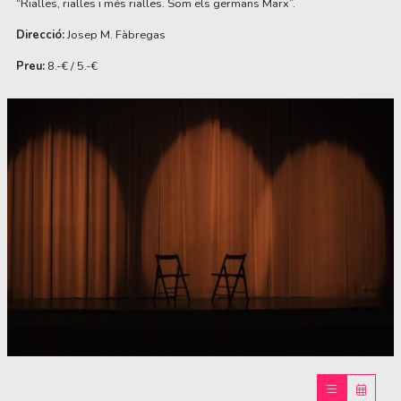
“Rialles, rialles i més rialles. Som els germans Marx”.
Direcció:
Josep M. Fàbregas
Preu:
8.-€ / 5.-€
Diapositiva 1 de 1