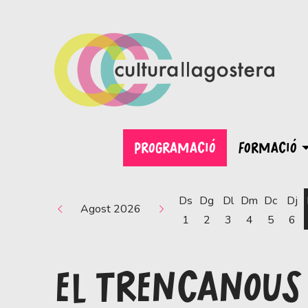
PROGRAMACIÓ
FORMACIÓ
Ds
Dg
Dl
Dm
Dc
Dj
Agost 2026
1
2
3
4
5
6
EL TRENCANOUS