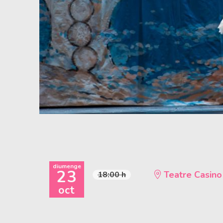
Diapositiva 1 de 1
diumenge
23
Teatre Casino
18:00 h
oct