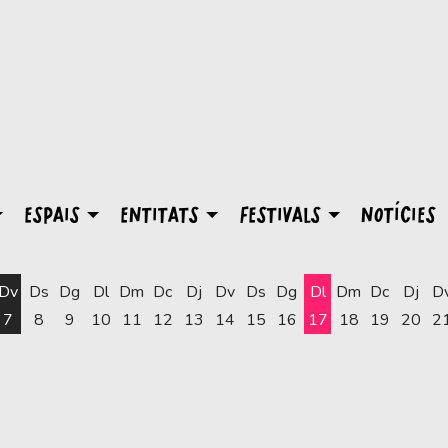
ESPAIS
ENTITATS
FESTIVALS
NOTÍCIES
Dv
Ds
Dg
Dl
Dm
Dc
Dj
Dv
Ds
Dg
Dl
Dm
Dc
Dj
D
7
8
9
10
11
12
13
14
15
16
17
18
19
20
2
Dilluns 17 d'agost