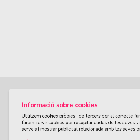
Informació sobre cookies
Utilitzem cookies pròpies i de tercers per al correcte 
farem servir cookies per recopilar dades de les seves vi
serveis i mostrar publicitat relacionada amb les seves p
ÀREA DE CULTURA
Olivareta, 38 · T. 972 83 00 05
cultura@llagos