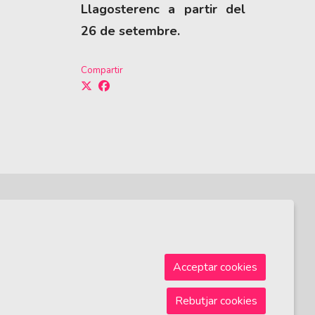
Llagosterenc a partir del
26 de setembre.
Compartir
Sitemap
|
Avís Legal
|
Ús de Cookies
|
Contactar
Acceptar cookies
Rebutjar cookies