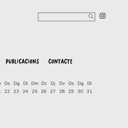
Link a 
Cercar
PUBLICACIONS
CONTACTE
v
Ds
Dg
Dl
Dm
Dc
Dj
Dv
Ds
Dg
Dl
1
22
23
24
25
26
27
28
29
30
31