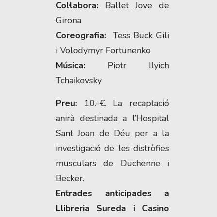
Col·labora:
Ballet Jove de
Girona
Coreografia:
Tess Buck Gili
i Volodymyr Fortunenko
Música:
Piotr Ilyich
Tchaikovsky
Preu:
10.-€. La recaptació
anirà destinada a l’Hospital
Sant Joan de Déu per a la
investigació de les distròfies
musculars de Duchenne i
Becker.
Entrades anticipades a
Llibreria Sureda i Casino