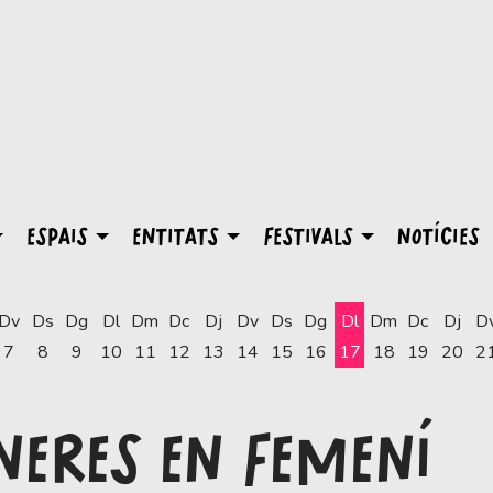
ESPAIS
ENTITATS
FESTIVALS
NOTÍCIES
Dv
Ds
Dg
Dl
Dm
Dc
Dj
Dv
Ds
Dg
Dl
Dm
Dc
Dj
D
7
8
9
10
11
12
13
14
15
16
17
18
19
20
2
Dilluns 17 d'agost
NERES EN FEMENÍ