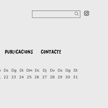
Link a 
Cercar
PUBLICACIONS
CONTACTE
v
Ds
Dg
Dl
Dm
Dc
Dj
Dv
Ds
Dg
Dl
1
22
23
24
25
26
27
28
29
30
31