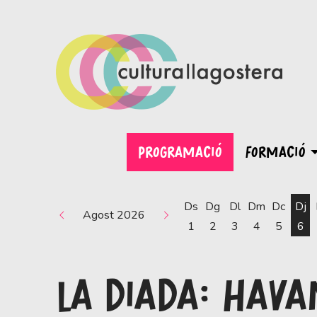
PROGRAMACIÓ
FORMACIÓ
Ds
Dg
Dl
Dm
Dc
Dj
Agost 2026
1
2
3
4
5
6
LA DIADA: HAVA