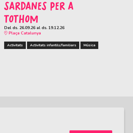
SARDANES PER A
TOTHOM
Del ds. 26.09.26
al ds. 19.12.26
Plaça Catalunya
Activitats
Activitats infantils/familiars
Música
Sitemap
|
Avís Legal
|
Ús de Cookies
|
Contactar