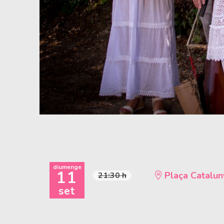
Diapositiva 1 de 1
diumenge
11
Plaça Catalun
21:30 h
set