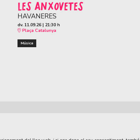
LES ANXOVETES
HAVANERES
dv. 11.09.26
|
21:30 h
Plaça Catalunya
Música