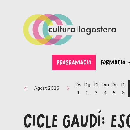
PROGRAMACIÓ
FORMACIÓ
Ds
Dg
Dl
Dm
Dc
Dj
Agost 2026
1
2
3
4
5
6
CICLE GAUDÍ: E