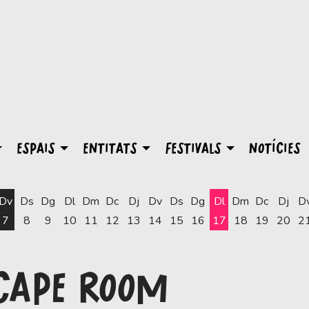
ESPAIS
ENTITATS
FESTIVALS
NOTÍCIES
Dv
Ds
Dg
Dl
Dm
Dc
Dj
Dv
Ds
Dg
Dl
Dm
Dc
Dj
D
7
8
9
10
11
12
13
14
15
16
17
18
19
20
2
Dilluns 17 d'agost
SCAPE ROOM