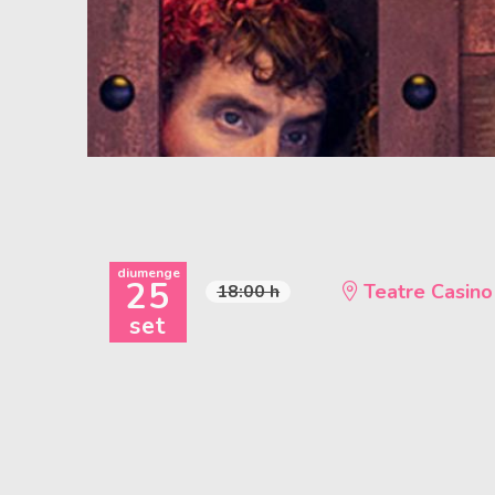
Diapositiva 1 de 1
diumenge
25
Teatre Casino
18:00 h
set