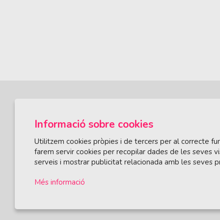
Informació sobre cookies
Utilitzem cookies pròpies i de tercers per al correcte 
farem servir cookies per recopilar dades de les seves vi
serveis i mostrar publicitat relacionada amb les seves p
ÀREA DE CULTURA
Olivareta, 38 · T. 972 83 00 05
cultura@llagos
Més informació