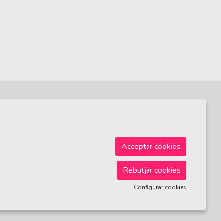
Sitemap
|
Avís Legal
|
Ús de Cookies
|
Contactar
Acceptar cookies
Rebutjar cookies
Configurar cookies