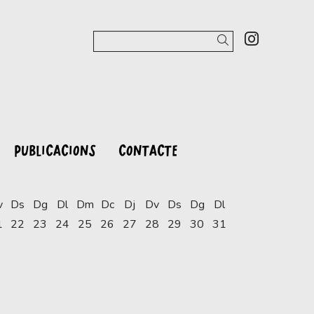
Link a 
Cercar
PUBLICACIONS
CONTACTE
v
Ds
Dg
Dl
Dm
Dc
Dj
Dv
Ds
Dg
Dl
1
22
23
24
25
26
27
28
29
30
31