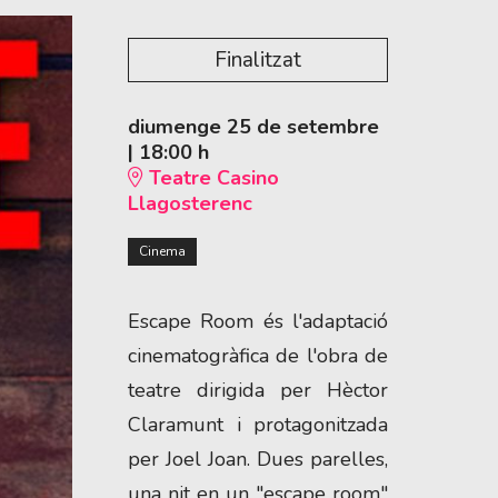
Finalitzat
diumenge 25 de setembre
|
18:00 h
Teatre Casino
Llagosterenc
Cinema
Escape Room és l'adaptació
cinematogràfica de l'obra de
teatre dirigida per Hèctor
Claramunt i protagonitzada
per Joel Joan. Dues parelles,
una nit en un "escape room"