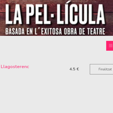
 Llagosterenc
4.5 €
Finalitzat