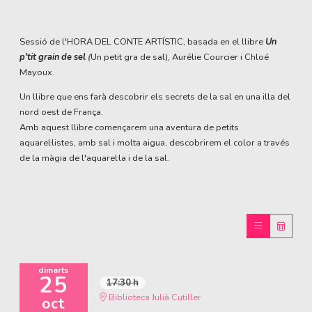
Sessió de l'HORA DEL CONTE ARTÍSTIC, basada en el llibre
Un
p'tit grain de sel
(
Un petit gra de sal)
,
Aurélie Courcier i Chloé
Mayoux.
Un llibre que ens farà descobrir els secrets de la sal en una illa del
nord oest de França.
Amb aquest llibre començarem una aventura de petits
aquarel·listes, amb sal i molta aigua, descobrirem el color a través
de la màgia de l'aquarel·la i de la sal.
dimarts
25
17:30 h
Biblioteca Julià Cutiller
oct