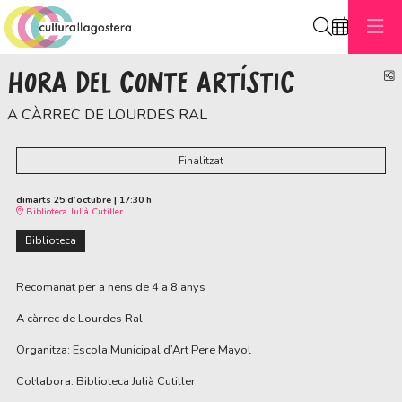
Cerca
HORA DEL CONTE ARTÍSTIC
C
A CÀRREC DE LOURDES RAL
Finalitzat
dimarts 25 d’octubre
|
17:30 h
Biblioteca Julià Cutiller
Biblioteca
Recomanat per a nens de 4 a 8 anys
A càrrec de Lourdes Ral
Organitza: Escola Municipal d’Art Pere Mayol
Col·labora: Biblioteca Julià Cutiller