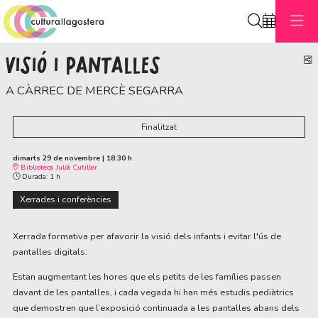
Cerca
VISIÓ I PANTALLES
C
A CÀRREC DE MERCÈ SEGARRA
Finalitzat
dimarts 29 de novembre
|
18:30 h
Biblioteca Julià Cutiller
Durada:
1 h
Xerrades i conferències
Xerrada formativa per afavorir la visió dels infants i evitar l'ús de
pantalles digitals:
Estan augmentant les hores que els petits de les famílies passen
davant de les pantalles, i cada vegada hi han més estudis pediàtrics
que demostren que l’exposició continuada a les pantalles abans dels