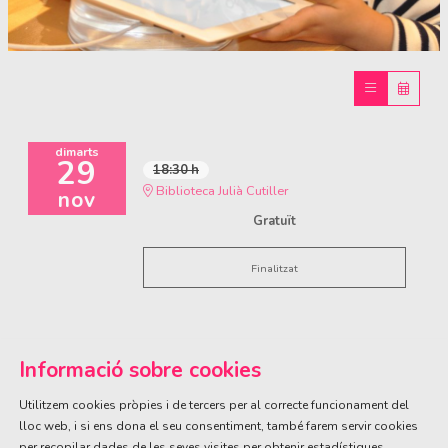
Diapositiva 1 de 1
dimarts
29
18:30 h
Biblioteca Julià Cutiller
nov
Gratuït
Finalitzat
Informació sobre cookies
Utilitzem cookies pròpies i de tercers per al correcte funcionament del
lloc web, i si ens dona el seu consentiment, també farem servir cookies
per recopilar dades de les seves visites per obtenir estadístiques