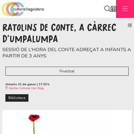
Cerca
RATOLINS DE CONTE, A CÀRREC
C
D'UMPALUMPA
SESSIÓ DE L'HORA DEL CONTE ADREÇAT A INFANTS A
PARTIR DE 3 ANYS
Finalitzat
dimarts 31 de gener
|
17:30 h
Centre Cultural Can Roig
Biblioteca