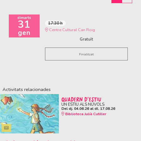
dimarts
31
17:30 h
Centre Cultural Can Roig
gen
Gratuït
Finalitzat
Activitats relacionades
QUADERN D'ESTIU
UN ESTIU ALS NÚVOLS
Del dj. 04.06.26
al dl. 17.08.26
Biblioteca Julià Cutiller