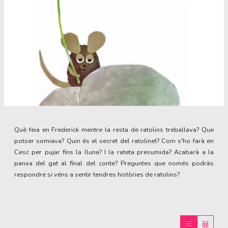
Diapositiva 1 de 1
Què feia en Frederick mentre la resta de ratolins treballava? Que
potser somiava? Quin és el secret del ratolinet? Com s'ho farà en
Cesc per pujar fins la lluna? I la rateta presumida? Acabarà a la
panxa del gat al final del conte? Preguntes que només podràs
respondre si véns a sentir tendres històries de ratolins?