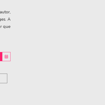
autor,
ges. A
or que