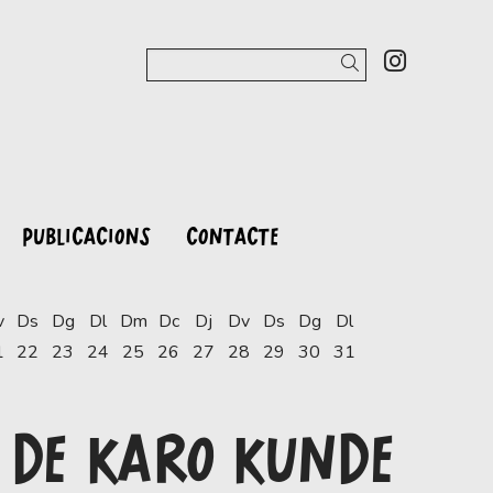
Link a 
Cercar
PUBLICACIONS
CONTACTE
v
Ds
Dg
Dl
Dm
Dc
Dj
Dv
Ds
Dg
Dl
1
22
23
24
25
26
27
28
29
30
31
 DE KARO KUNDE