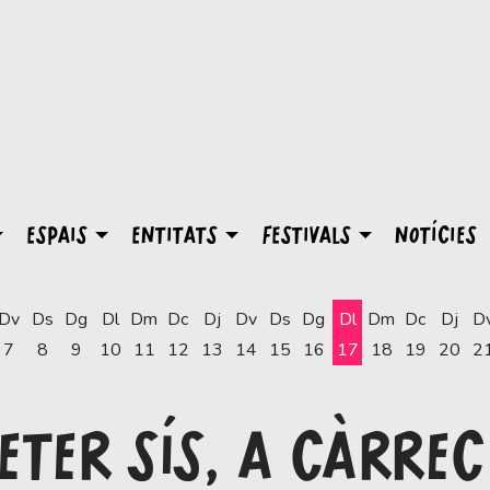
ESPAIS
ENTITATS
FESTIVALS
NOTÍCIES
Dv
Ds
Dg
Dl
Dm
Dc
Dj
Dv
Ds
Dg
Dl
Dm
Dc
Dj
D
7
8
9
10
11
12
13
14
15
16
17
18
19
20
2
Dilluns 17 d'agost
TER SÍS, A CÀRREC