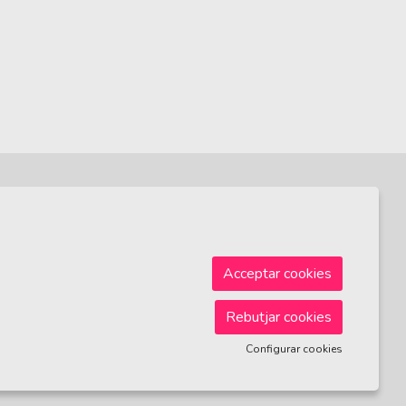
Sitemap
|
Avís Legal
|
Ús de Cookies
|
Contactar
Acceptar cookies
Rebutjar cookies
Configurar cookies