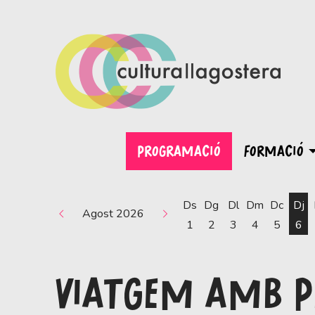
PROGRAMACIÓ
FORMACIÓ
Ds
Dg
Dl
Dm
Dc
Dj
Agost 2026
1
2
3
4
5
6
VIATGEM AMB PE