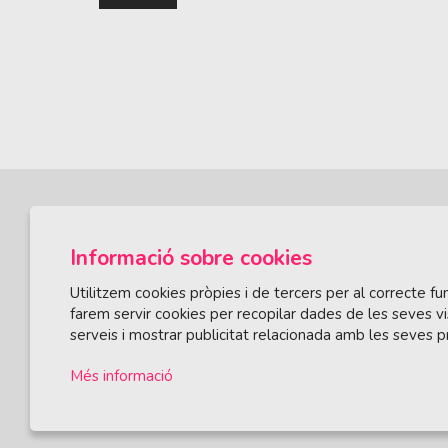
Informació sobre cookies
Utilitzem cookies pròpies i de tercers per al correcte 
farem servir cookies per recopilar dades de les seves vi
serveis i mostrar publicitat relacionada amb les seves p
ÀREA DE CULTURA
Olivareta, 38 · T. 972 83 00 05
cultura@llagos
Més informació