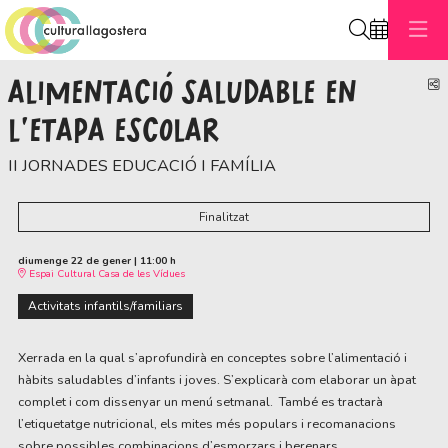
Cerca
ALIMENTACIÓ SALUDABLE EN
C
L'ETAPA ESCOLAR
II JORNADES EDUCACIÓ I FAMÍLIA
Finalitzat
diumenge 22 de gener
|
11:00 h
Espai Cultural Casa de les Vídues
Activitats infantils/familiars
Xerrada en la qual s’aprofundirà en conceptes sobre l’alimentació i 
hàbits saludables d’infants i joves. S’explicarà com elaborar un àpat 
complet i com dissenyar un menú setmanal.  També es tractarà 
l’etiquetatge nutricional, els mites més populars i recomanacions 
sobre possibles combinacions d’esmorzars i berenars.  