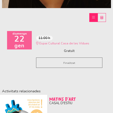
Diapositiva 1 de 1
diumenge
22
11:00 h
Espai Cultural Casa de les Vídues
gen
Gratuït
Finalitzat
Activitats relacionades
MATINS D'ART
CASAL D'ESTIU