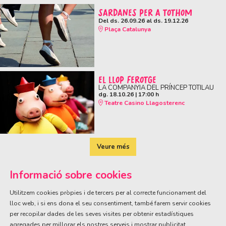
SARDANES PER A TOTHOM
Del ds. 26.09.26
al ds. 19.12.26
Plaça Catalunya
EL LLOP FEROTGE
LA COMPANYIA DEL PRÍNCEP TOTILAU
dg. 18.10.26
|
17:00 h
Teatre Casino Llagosterenc
Veure més
Informació sobre cookies
Utilitzem cookies pròpies i de tercers per al correcte funcionament del
lloc web, i si ens dona el seu consentiment, també farem servir cookies
per recopilar dades de les seves visites per obtenir estadístiques
ÀREA DE CULTURA
agregades per millorar els nostres serveis i mostrar publicitat