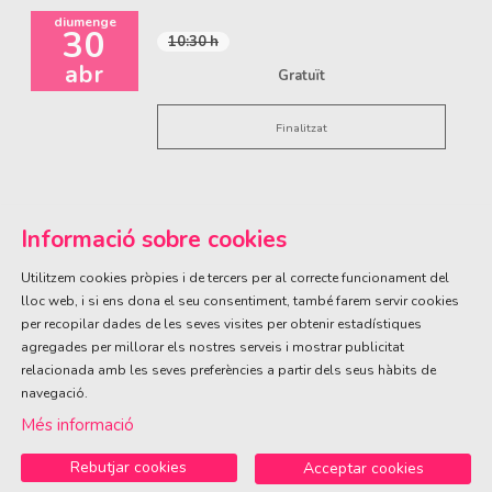
diumenge
30
10:30 h
abr
Gratuït
Finalitzat
Informació sobre cookies
Utilitzem cookies pròpies i de tercers per al correcte funcionament del
lloc web, i si ens dona el seu consentiment, també farem servir cookies
per recopilar dades de les seves visites per obtenir estadístiques
ÀREA DE CULTURA
agregades per millorar els nostres serveis i mostrar publicitat
Olivareta, 38 · T. 972 83 00 05
cultura@llagostera.cat
relacionada amb les seves preferències a partir dels seus hàbits de
navegació.
Sitemap
|
Avís Legal
|
Ús de Cookies
|
Contactar
Més informació
Rebutjar cookies
Acceptar cookies