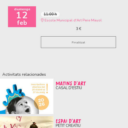
diumenge
12
11:00 h
Escola Municipal d'Art Pere Mayol
feb
3 €
Finalitzat
Activitats relacionades
MATINS D'ART
CASAL D'ESTIU
ESPAI D'ART
PETIT CREATIU