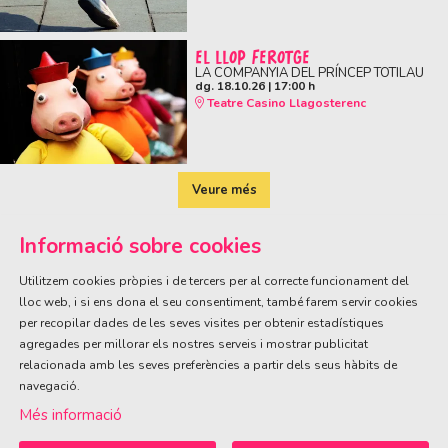
EL LLOP FEROTGE
LA COMPANYIA DEL PRÍNCEP TOTILAU
dg. 18.10.26
|
17:00 h
Teatre Casino Llagosterenc
Veure més
Informació sobre cookies
Utilitzem cookies pròpies i de tercers per al correcte funcionament del
lloc web, i si ens dona el seu consentiment, també farem servir cookies
per recopilar dades de les seves visites per obtenir estadístiques
ÀREA DE CULTURA
agregades per millorar els nostres serveis i mostrar publicitat
Olivareta, 38 · T. 972 83 00 05
cultura@llagostera.cat
relacionada amb les seves preferències a partir dels seus hàbits de
navegació.
Sitemap
|
Avís Legal
|
Ús de Cookies
|
Contactar
Més informació