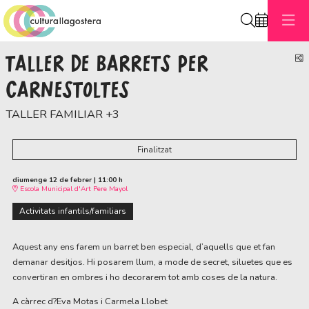
Cerca
TALLER DE BARRETS PER
C
CARNESTOLTES
TALLER FAMILIAR +3
Finalitzat
diumenge 12 de febrer
|
11:00 h
Escola Municipal d'Art Pere Mayol
Activitats infantils/familiars
Aquest any ens farem un barret ben especial, d’aquells que et fan 
demanar desitjos. Hi posarem llum, a mode de secret, siluetes que es 
convertiran en ombres i ho decorarem tot amb coses de la natura. 
A càrrec d?Eva Motas i Carmela Llobet