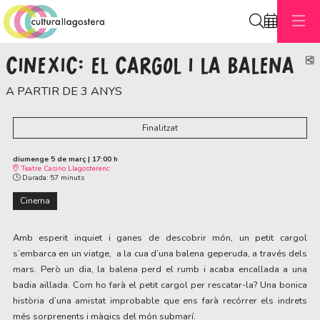
Cerca
CINEXIC: EL CARGOL I LA BALENA
C
A PARTIR DE 3 ANYS
Finalitzat
diumenge 5 de març
|
17:00 h
Teatre Casino Llagosterenc
Durada:
57 minuts
Cinema
Amb esperit inquiet i ganes de descobrir món, un petit cargol 
s’embarca en un viatge,  a la cua d’una balena geperuda, a través dels 
mars. Però un dia, la balena perd el rumb i acaba encallada a una 
badia aïllada. Com ho farà el petit cargol per rescatar-la? Una bonica 
història d’una amistat improbable que ens farà recórrer els indrets 
més sorprenents i màgics del món submarí.