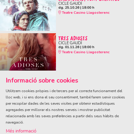
CICLE GAUDÍ
dg. 25.10.26
|
18:00 h
Teatre Casino Llagosterenc
TRES ADIOSES
CICLE GAUDÍ
dg. 01.11.26
|
18:00 h
Teatre Casino Llagosterenc
Informació sobre cookies
Utilitzem cookies pròpies i de tercers per al correcte funcionament del
lloc web, i si ens dona el seu consentiment, també farem servir cookies
per recopilar dades de les seves visites per obtenir estadístiques
ÀREA DE CULTURA
agregades per millorar els nostres serveis i mostrar publicitat
Olivareta, 38 · T. 972 83 00 05
cultura@llagostera.cat
relacionada amb les seves preferències a partir dels seus hàbits de
navegació.
Sitemap
|
Avís Legal
|
Ús de Cookies
|
Contactar
Més informació