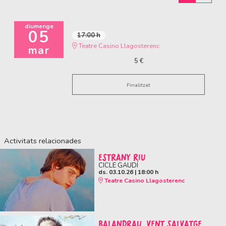
diumenge
05
17:00 h
Teatre Casino Llagosterenc
mar
5 €
Finalitzat
Activitats relacionades
ESTRANY RIU
CICLE GAUDÍ
ds. 03.10.26
|
18:00 h
Teatre Casino Llagosterenc
BALANDRAU, VENT SALVATGE