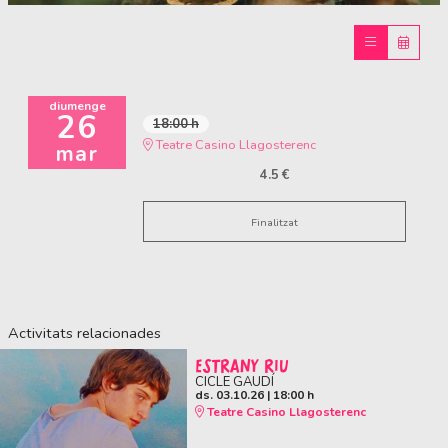
Diapositiva 1 de 1
diumenge
26
18:00 h
Teatre Casino Llagosterenc
mar
4.5 €
Finalitzat
Activitats relacionades
ESTRANY RIU
CICLE GAUDÍ
ds. 03.10.26
|
18:00 h
Teatre Casino Llagosterenc