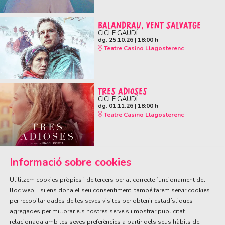
BALANDRAU, VENT SALVATGE
CICLE GAUDÍ
dg. 25.10.26
|
18:00 h
Teatre Casino Llagosterenc
TRES ADIOSES
CICLE GAUDÍ
dg. 01.11.26
|
18:00 h
Teatre Casino Llagosterenc
Informació sobre cookies
Utilitzem cookies pròpies i de tercers per al correcte funcionament del
lloc web, i si ens dona el seu consentiment, també farem servir cookies
per recopilar dades de les seves visites per obtenir estadístiques
ÀREA DE CULTURA
agregades per millorar els nostres serveis i mostrar publicitat
Olivareta, 38 · T. 972 83 00 05
cultura@llagostera.cat
relacionada amb les seves preferències a partir dels seus hàbits de