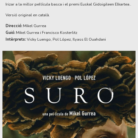
Irizar a la millor pel·lícula basca i el premi Euskal Gidoigileen Elkartea.
. 
Versió original en català.
Direcció:
 Mikel Gurrea
Guió: 
Mikel Gurrea i Francisco Kosterlitz
Intèrprets: 
Vicky Luengo, Pol López, Ilyass El Ouahdani