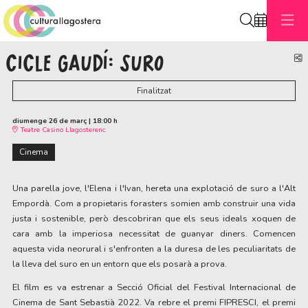
Cerca
CICLE GAUDÍ: SURO
C
Finalitzat
diumenge 26 de març
|
18:00 h
Teatre Casino Llagosterenc
Cinema
Una parella jove, l'Elena i l'Ivan, hereta una explotació de suro a l'Alt 
Empordà. 
Com a propietaris forasters somien amb construir una vida 
justa i sostenible, però descobriran que els seus ideals xoquen de 
cara amb la imperiosa necessitat de guanyar diners. Comencen 
aquesta vida neorural
 i s'enfronten a la duresa de les peculiaritats de 
la lleva del suro en un entorn que els posarà a prova.
El film es va estrenar a Secció Oficial del Festival Internacional de 
Cinema de Sant Sebastià 2022. 
Va rebre el premi FIPRESCI, el premi 