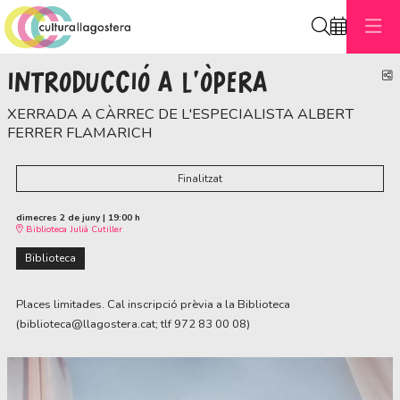
Cerca
INTRODUCCIÓ A L'ÒPERA
C
XERRADA A CÀRREC DE L'ESPECIALISTA ALBERT
FERRER FLAMARICH
Finalitzat
dimecres 2 de juny
|
19:00 h
Biblioteca Julià Cutiller
Biblioteca
Places limitades. Cal inscripció prèvia a la Biblioteca
(biblioteca@llagostera.cat; tlf 972 83 00 08)