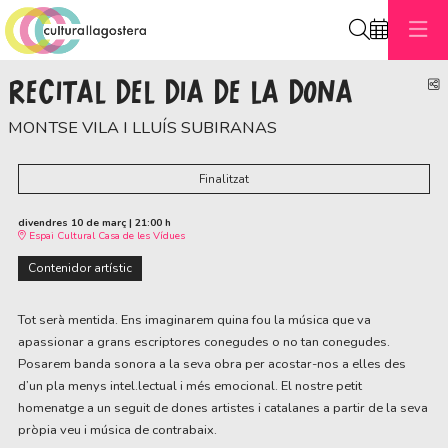
Cerca
RECITAL DEL DIA DE LA DONA
C
MONTSE VILA I LLUÍS SUBIRANAS
Finalitzat
divendres 10 de març
|
21:00 h
Espai Cultural Casa de les Vídues
Contenidor artístic
Tot serà mentida. Ens imaginarem quina fou la música que va 
apassionar a grans escriptores conegudes o no tan conegudes. 
Posarem banda sonora a la seva obra per acostar-nos a elles des 
d’un pla menys intel.lectual i més emocional. El nostre petit 
homenatge a un seguit de dones artistes i catalanes a partir de la seva 
pròpia veu i música de contrabaix.