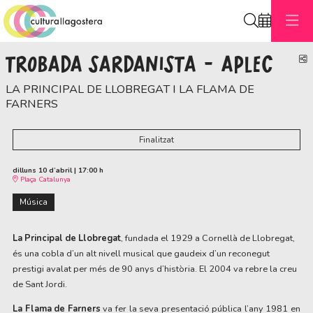
Cerca
TROBADA SARDANISTA - APLEC
C
LA PRINCIPAL DE LLOBREGAT I LA FLAMA DE
FARNERS
Finalitzat
dilluns 10 d’abril
|
17:00 h
Plaça Catalunya
Música
La Principal de Llobregat
, fundada el 1929 a Cornellà de Llobregat,
és una cobla d’un alt nivell musical que gaudeix d’un reconegut 
prestigi avalat per més de 90 anys d’història. El 2004 va rebre la creu 
de Sant Jordi.  
La Flama de Farners
 va fer la seva presentació pública l’any 1981 en 