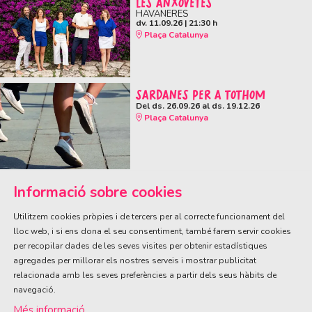
LES ANXOVETES
HAVANERES
dv. 11.09.26
|
21:30 h
Plaça Catalunya
SARDANES PER A TOTHOM
Del ds. 26.09.26
al ds. 19.12.26
Plaça Catalunya
Informació sobre cookies
Utilitzem cookies pròpies i de tercers per al correcte funcionament del
lloc web, i si ens dona el seu consentiment, també farem servir cookies
per recopilar dades de les seves visites per obtenir estadístiques
ÀREA DE CULTURA
agregades per millorar els nostres serveis i mostrar publicitat
Olivareta, 38 · T. 972 83 00 05
cultura@llagostera.cat
relacionada amb les seves preferències a partir dels seus hàbits de
navegació.
Sitemap
|
Avís Legal
|
Ús de Cookies
|
Contactar
Més informació