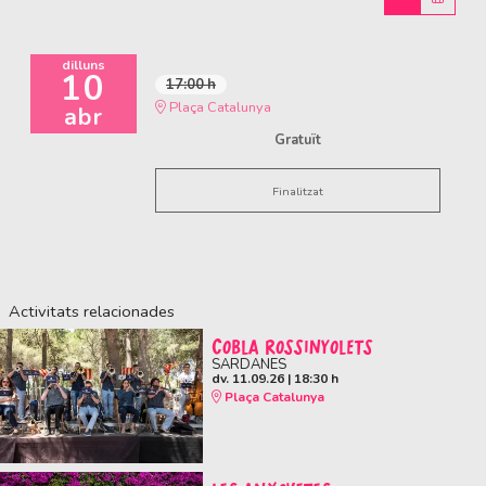
dilluns
10
17:00 h
Plaça Catalunya
abr
Gratuït
Finalitzat
Activitats relacionades
COBLA ROSSINYOLETS
SARDANES
dv. 11.09.26
|
18:30 h
Plaça Catalunya