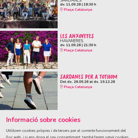
SARDANES
dv. 11.09.26
|
18:30 h
Plaça Catalunya
LES ANXOVETES
HAVANERES
dv. 11.09.26
|
21:30 h
Plaça Catalunya
SARDANES PER A TOTHOM
Del ds. 26.09.26
al ds. 19.12.26
Plaça Catalunya
Informació sobre cookies
Utilitzem cookies pròpies i de tercers per al correcte funcionament del
lloc web, i si ens dona el seu consentiment, també farem servir cookies