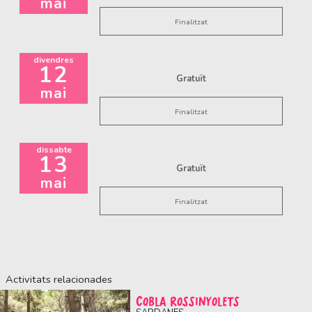
mai
Finalitzat
divendres
12
Gratuït
mai
Finalitzat
dissabte
13
Gratuït
mai
Finalitzat
Activitats relacionades
COBLA ROSSINYOLETS