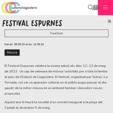
Cerca
FESTIVAL ESPURNES
C
Finalitzat
Del dv. 05.05.23
al ds. 13.05.23
Música
El Festival Espurnes celebra la sisena edició els dies 12 i 13 de maig 
de 2023.  Un cap de setmana de música i activitats per a tota la família 
al parc de l’Estació de Llagostera. El festival, organitzat per Sotrac
i La 
Tornada, vol ser un aparador cultural on el públic pugui passar el dia, 
gaudir de la millor música en un ambient familiar i descobrir noves 
propostes. 
Aquest any hi haurà la novetat d’un concert inaugural a la plaça del 
Castell el divendres 5 de maig. 