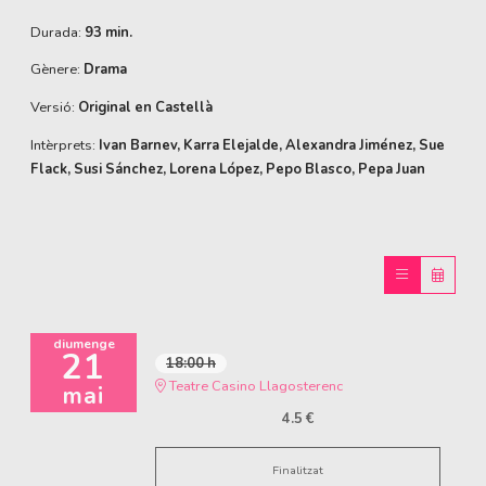
Durada:
93 min.
Gènere:
Drama
Versió:
Original en Castellà
Intèrprets:
Ivan Barnev, Karra Elejalde, Alexandra Jiménez, Sue
Flack, Susi Sánchez, Lorena López, Pepo Blasco, Pepa Juan
diumenge
21
18:00 h
Teatre Casino Llagosterenc
mai
4.5 €
Finalitzat