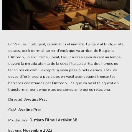
Diapositiva 1 de 1
En Vasil és intel·ligent, carismàtic i el número 1 jugant al bridge i als
escacs, però dorm al carrer d’ençà que va arribar de Bulgària.
L’Alfredo, un arquitecte jubilat, l’acull a casa seva durant un temps,
davant la mirada atònita de la seva filla Luisa. Els dos homes no
tenen res en comú, excepte la seva passió pels escacs. Tot i les
seves diferències, a poc a poc en Vasil aconseguirà trencar les
barreres construïdes per l’Alfredo. I és que en Vasil té aquest do:
transformar per sempre les persones amb qui es relaciona.
Direcció:
Avelina Prat
Guió:
Avelina Prat
Productora:
Distinto Films I Activist 38
Estrena:
Novembre 2022